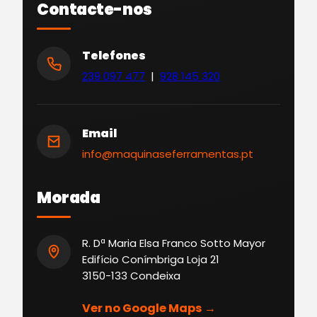
Contacte-nos
Telefones
239 097 477
|
928 145 320
Email
info@maquinaseferramentas.pt
Morada
R. Dª Maria Elsa Franco Sotto Mayor
Edifício Conímbriga Loja 21
3150-133 Condeixa
Ver no Google Maps →