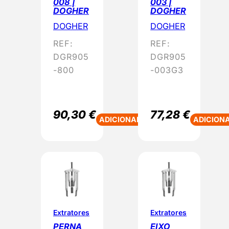
008 |
003 |
DOGHER
DOGHER
DOGHER
DOGHER
REF:
REF:
DGR905
DGR905
-800
-003G3
90,30
€
77,28
€
ADICIONAR
ADICION
Extratores
Extratores
PERNA
EIXO