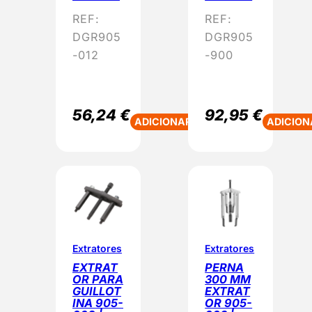
REF:
REF:
DGR905
DGR905
-012
-900
56,24
€
92,95
€
ADICIONAR
ADICION
Extratores
Extratores
EXTRAT
PERNA
OR PARA
300 MM
GUILLOT
EXTRAT
INA 905-
OR 905-