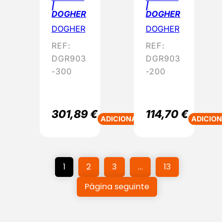
|
|
DOGHER
DOGHER
DOGHER
DOGHER
REF:
REF:
DGR903
DGR903
-300
-200
301,89
€
114,70
€
ADICIONAR
ADICIO
1
2
3
…
13
Página seguinte