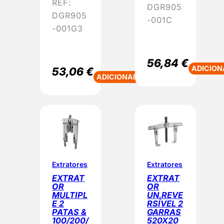
REF:
DGR905
DGR905
-001C
-001G3
56,84
€
ADICION
53,06
€
ADICIONAR
Extratores
Extratores
EXTRAT
EXTRAT
OR
OR
MULTIPL
UN.REVE
E 2
RSÍVEL 2
PATAS &
GARRAS
100/200/
520X20