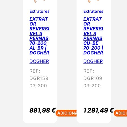
Extratores
Extratores
EXTRAT
EXTRAT
OR
OR
REVERSI
REVERSI
VEL 3
VEL 3
PERNAS
PERNAS
70-200
CU-BE
AL-BR |
70-200 |
DOGHER
DOGHER
DOGHER
DOGHER
REF:
REF:
DGR159
DGR109
03-200
03-200
881,98
€
1 291,49
€
ADICIONAR
ADIC