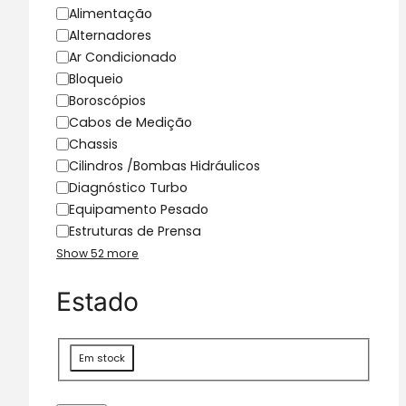
g
Alimentação
o
Alternadores
r
Ar Condicionado
i
Bloqueio
a
Boroscópios
Cabos de Medição
Chassis
Cilindros /Bombas Hidráulicos
Diagnóstico Turbo
Equipamento Pesado
Estruturas de Prensa
Show 52 more
Estado
D
Em stock
i
s