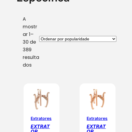
A
mostr
ar 1–
30 de
389
resulta
O
dos
r
d
e
n
a
d
o
Extratores
Extratores
p
EXTRAT
EXTRAT
OR
OR