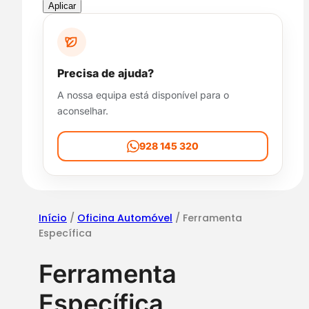
p
Aplicar
o
n
i
b
Precisa de ajuda?
i
A nossa equipa está disponível para o
l
aconselhar.
i
d
a
928 145 320
d
e
Início
/
Oficina Automóvel
/ Ferramenta
Específica
Ferramenta
Específica