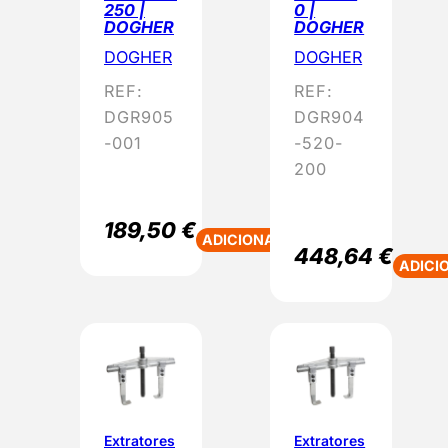
250 |
0 |
DOGHER
DOGHER
DOGHER
DOGHER
REF:
REF:
DGR905
DGR904
-001
-520-
200
189,50
€
ADICIONAR
448,64
€
ADICI
Extratores
Extratores