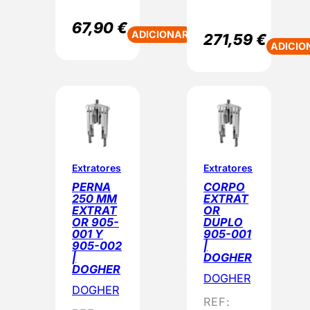
67,90
€
ADICIONAR
271,59
€
ADICIO
Extratores
Extratores
PERNA
CORPO
250 MM
EXTRAT
EXTRAT
OR
OR 905-
DUPLO
001 Y
905-001
905-002
|
|
DOGHER
DOGHER
DOGHER
DOGHER
REF: