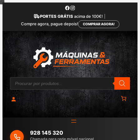
Saltar
para
PORTES GRÁTIS
acima de 100€!
|
o
Compre agora, pague depois!
COMPRAR AGORA!
conteúdo
P
r
o
d
u
c
t
s
s
e
a
928 145 320
r
c
Chamada para rede móvel nacional