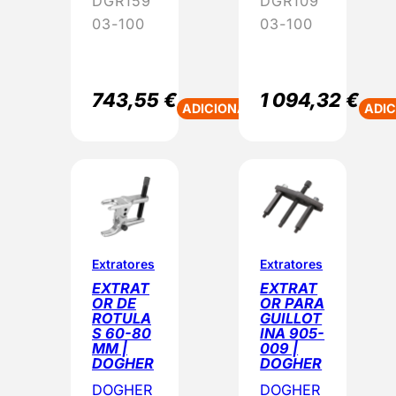
DGR159
DGR109
03-100
03-100
743,55
€
1 094,32
€
ADICIONAR
ADI
Extratores
Extratores
EXTRAT
EXTRAT
OR DE
OR PARA
ROTULA
GUILLOT
S 60-80
INA 905-
MM |
009 |
DOGHER
DOGHER
DOGHER
DOGHER