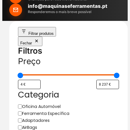
h
info@maquinaseferramentas.pt
Responderemos o mais breve possível
Filtrar produtos
Fechar
Filtros
Preço
Categoria
C
Oficina Automóvel
a
Ferramenta Específica
t
Adaptadores
e
AirBags