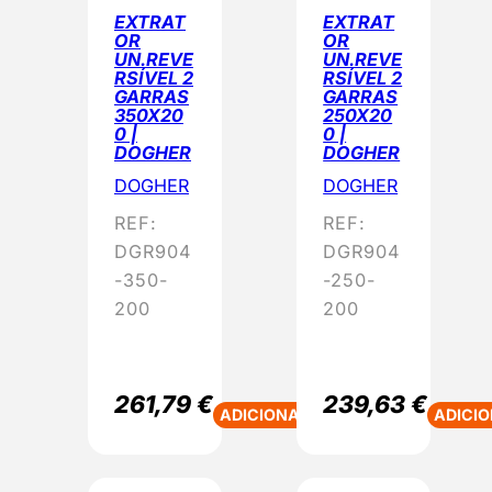
EXTRAT
EXTRAT
OR
OR
UN.REVE
UN.REVE
RSÍVEL 2
RSÍVEL 2
GARRAS
GARRAS
350X20
250X20
0 |
0 |
DOGHER
DOGHER
DOGHER
DOGHER
REF:
REF:
DGR904
DGR904
-350-
-250-
200
200
261,79
€
239,63
€
ADICIONAR
ADICI