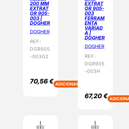
200 MM
EXTRAT
EXTRAT
OR 905-
OR 905-
003
003 |
FERRAM
DOGHER
ENTA
VARIAD
DOGHER
A |
DOGHER
REF:
DOGHER
DGR905
REF:
-003G2
DGR905
-003H
70,56
€
ADICIONAR
67,20
€
ADICION