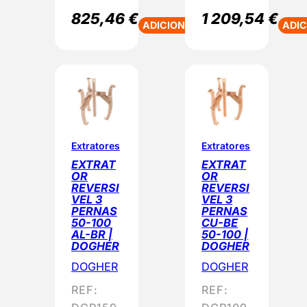
825,46
€
1 209,54
€
ADICIONAR
ADI
Extratores
Extratores
EXTRAT
EXTRAT
OR
OR
REVERSI
REVERSI
VEL 3
VEL 3
PERNAS
PERNAS
50-100
CU-BE
AL-BR |
50-100 |
DOGHER
DOGHER
DOGHER
DOGHER
REF:
REF: