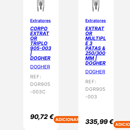
Extratores
Extratores
CORPO
EXTRAT
EXTRAT
OR
OR
MULTIPL
TRIPLO
E 3
905-003
PATAS &
|
250/300
DOGHER
MM |
DOGHER
DOGHER
DOGHER
REF:
REF:
DGR905
DGR905
-003C
-003
90,72
€
ADICIONAR
335,99
€
ADICI