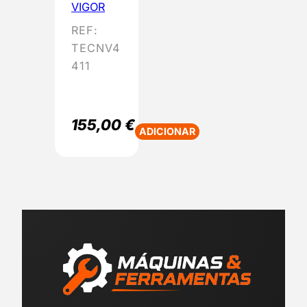
VIGOR
REF:
TECNV4
411
155,00
€
ADICIONAR