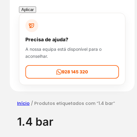
s
p
Aplicar
o
n
i
b
Precisa de ajuda?
i
A nossa equipa está disponível para o
l
aconselhar.
i
d
a
928 145 320
d
e
Início
/ Produtos etiquetados com “1.4 bar”
1.4 bar