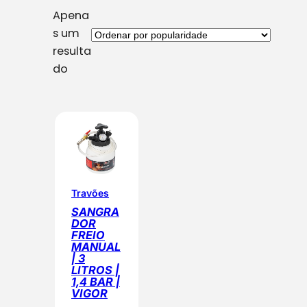
Apena
s um
resulta
do
Travões
SANGRA
DOR
FREIO
MANUAL
| 3
LITROS |
1,4 BAR |
VIGOR