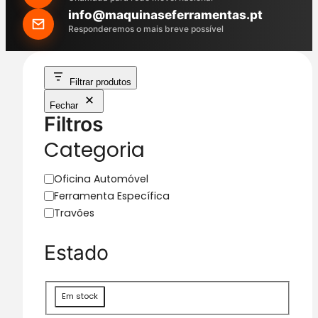
h
info@maquinaseferramentas.pt
Responderemos o mais breve possível
Filtrar produtos
Fechar
Filtros
Categoria
C
Oficina Automóvel
a
Ferramenta Específica
t
Travões
e
g
Estado
o
r
i
D
Em stock
a
i