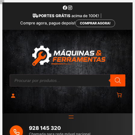
Saltar
para
PORTES GRÁTIS
acima de 100€!
|
o
Compre agora, pague depois!
COMPRAR AGORA!
conteúdo
P
r
o
d
u
c
t
s
s
e
a
928 145 320
r
c
Chamada para rede móvel nacional