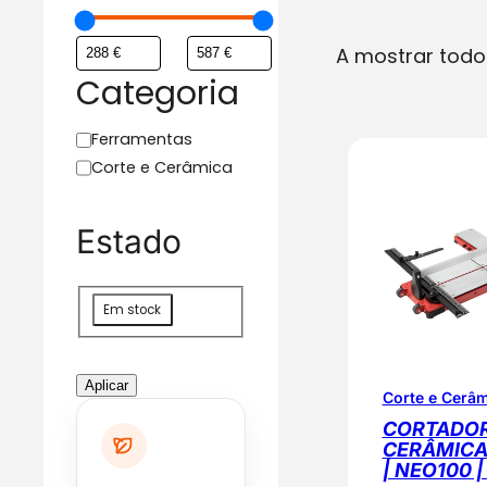
A mostrar todo
Categoria
C
Ferramentas
a
Corte e Cerâmica
t
e
Estado
g
o
r
D
Em stock
i
i
a
s
p
Aplicar
Corte e Cerâ
o
CORTADO
n
CERÂMICA 
i
| NEO100 
b