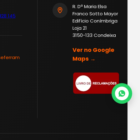
R. Dª Maria Elsa
Franco Sotto Mayor
928 145
Edifício Conímbriga
Loja 21
3150-133 Condeixa
Ver no Google
seferram
Maps →