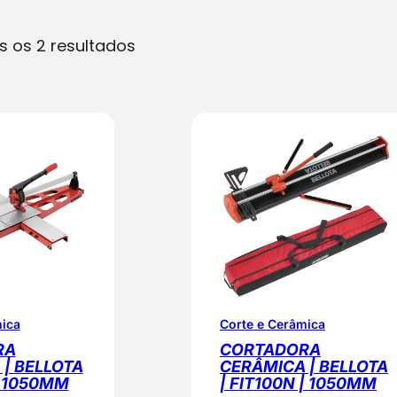
O
s os 2 resultados
r
d
e
n
a
d
o
p
o
r
p
mica
Corte e Cerâmica
o
RA
CORTADORA
p
| BELLOTA
CERÂMICA | BELLOTA
| 1050MM
| FIT100N | 1050MM
u