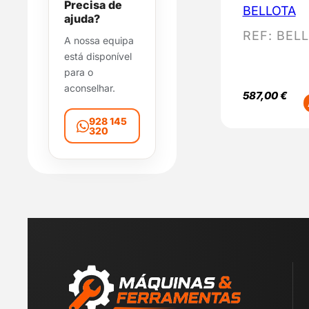
Precisa de
BELLOTA
i
ajuda?
l
REF:
BEL
A nossa equipa
i
está disponível
d
para o
a
aconselhar.
d
587,00
€
e
928 145
320