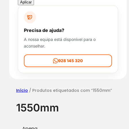
p
Aplicar
o
n
i
b
Precisa de ajuda?
i
A nossa equipa está disponível para o
l
aconselhar.
i
d
a
928 145 320
d
e
Início
/ Produtos etiquetados com “1550mm”
1550mm
Apena