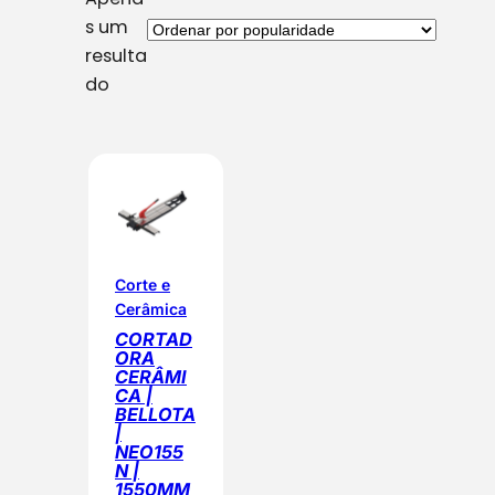
s um
resulta
do
Corte e
Cerâmica
CORTAD
ORA
CERÂMI
CA |
BELLOTA
|
NEO155
N |
1550MM