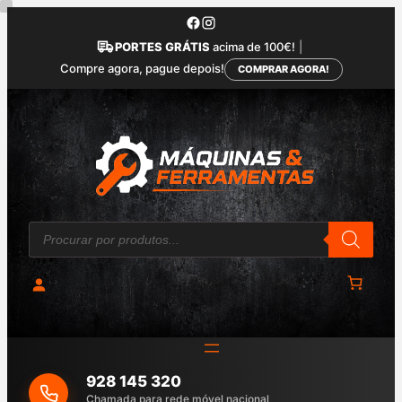
Saltar
para
PORTES GRÁTIS
acima de 100€!
|
o
Compre agora, pague depois!
COMPRAR AGORA!
conteúdo
P
r
o
d
u
c
t
s
s
e
a
928 145 320
r
c
Chamada para rede móvel nacional