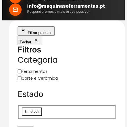
h
info@maquinaseferramentas.pt
Responderemos o mais breve possível
Filtrar produtos
Fechar
Filtros
Categoria
C
Ferramentas
a
Corte e Cerâmica
t
e
Estado
g
o
r
D
Em stock
i
i
a
s