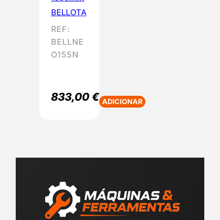
BELLOTA
REF:
BELLNE
O155N
833,00
€
ADICIONAR