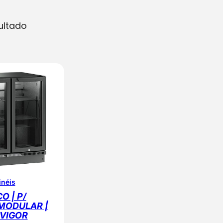
ultado
inéis
O | P/
MODULAR |
| VIGOR