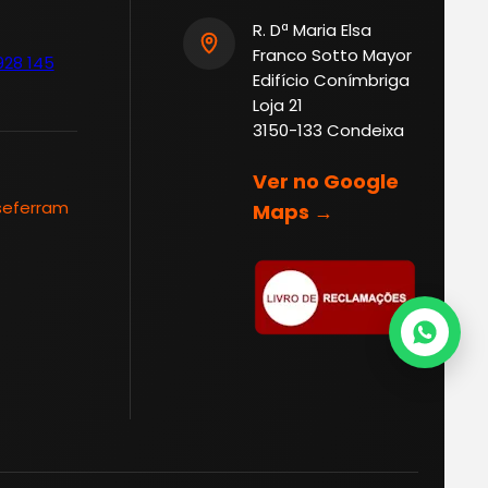
R. Dª Maria Elsa
Franco Sotto Mayor
928 145
Edifício Conímbriga
Loja 21
3150-133 Condeixa
Ver no Google
seferram
Maps →