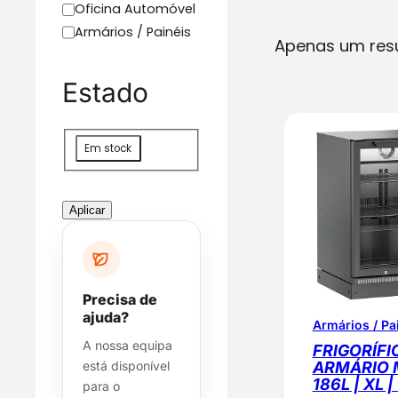
C
Oficina Automóvel
a
Armários / Painéis
Apenas um res
t
e
Estado
g
o
r
D
Em stock
i
i
a
s
p
Aplicar
o
n
i
b
Precisa de
i
ajuda?
Armários / Pa
l
A nossa equipa
i
FRIGORÍFIC
ARMÁRIO 
está disponível
d
186L | XL 
para o
a