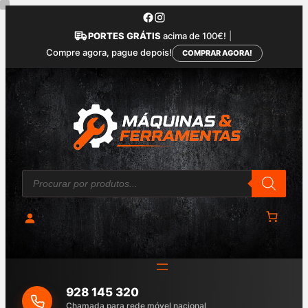
Saltar
para
PORTES GRÁTIS
acima de 100€!
|
o
Compre agora, pague depois!
COMPRAR AGORA!
conteúdo
P
r
o
d
u
c
t
s
s
e
a
928 145 320
r
c
Chamada para rede móvel nacional