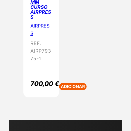
MM
CURSO
AIRPRES
S
AIRPRES
S
REF:
AIRP793
75-1
700,00
€
ADICIONAR