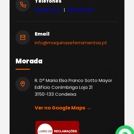
Telefones
239 097 477
|
928 145 320
Email
info@maquinaseferramentas.pt
Morada
R. Dª Maria Elsa Franco Sotto Mayor
Edifício Conímbriga Loja 21
3150-133 Condeixa
Ver no Google Maps →