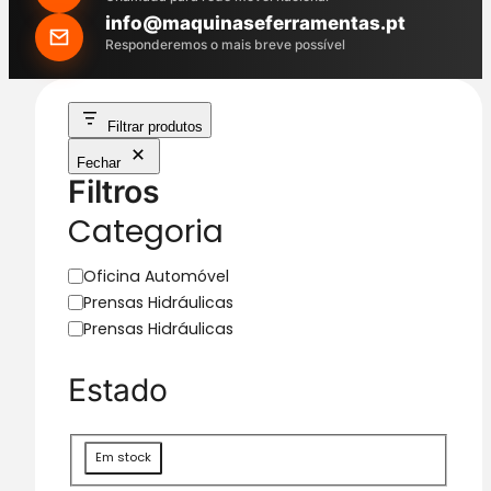
h
info@maquinaseferramentas.pt
Responderemos o mais breve possível
Filtrar produtos
Fechar
Filtros
Categoria
C
Oficina Automóvel
a
Prensas Hidráulicas
t
Prensas Hidráulicas
e
g
Estado
o
r
i
D
Em stock
a
i