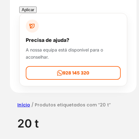
s
p
Aplicar
o
n
i
b
Precisa de ajuda?
i
A nossa equipa está disponível para o
l
aconselhar.
i
d
a
928 145 320
d
e
Início
/ Produtos etiquetados com “20 t”
20 t