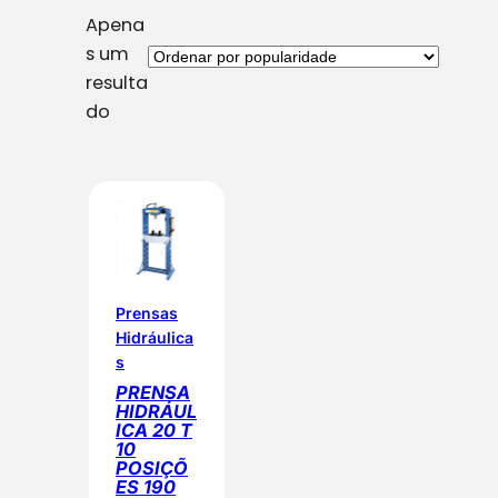
Apena
s um
resulta
do
Prensas
Hidráulica
s
PRENSA
HIDRÁUL
ICA 20 T
10
POSIÇÕ
ES 190