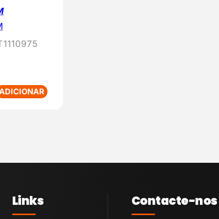
M
M
1110975
ADICIONAR
Links
Contacte-nos