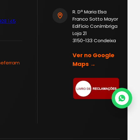
R. Dª Maria Elsa
Franco Sotto Mayor
928 145
Edifício Conímbriga
Loja 21
3150-133 Condeixa
Ver no Google
seferram
Maps →