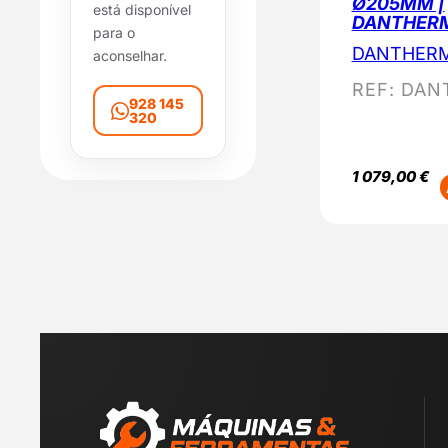
Ø205MM |
está disponível
d
DANTHER
para o
a
DANTHER
aconselhar.
d
e
REF:
DANT
928 145
320
1 079,00
€