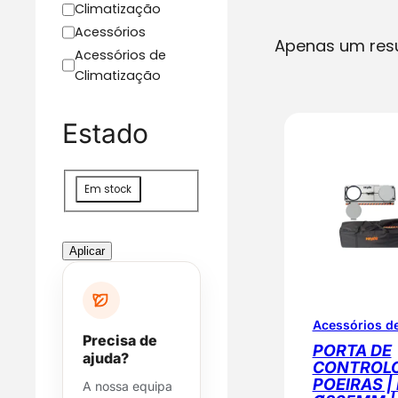
C
Climatização
a
Acessórios
Apenas um res
t
Acessórios de
e
Climatização
g
o
Estado
r
i
a
D
Em stock
i
s
p
Aplicar
o
n
i
Acessórios de
b
Precisa de
i
PORTA DE
ajuda?
CONTROLO
l
POEIRAS | 
A nossa equipa
i