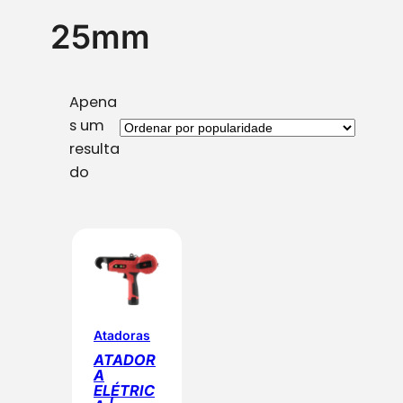
25mm
Apena
s um
resulta
do
Atadoras
ATADOR
A
ELÉTRIC