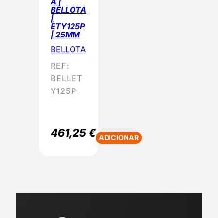
A |
BELLOTA
|
ETY125P
| 25MM
BELLOTA
REF:
BELLET
Y125P
461,25
€
ADICIONAR