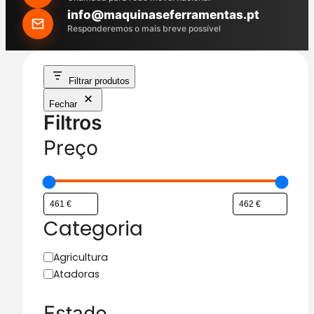
h
info@maquinaseferramentas.pt
Responderemos o mais breve possível
Filtrar produtos
Fechar
Filtros
Preço
Categoria
C
Agricultura
a
Atadoras
t
e
Estado