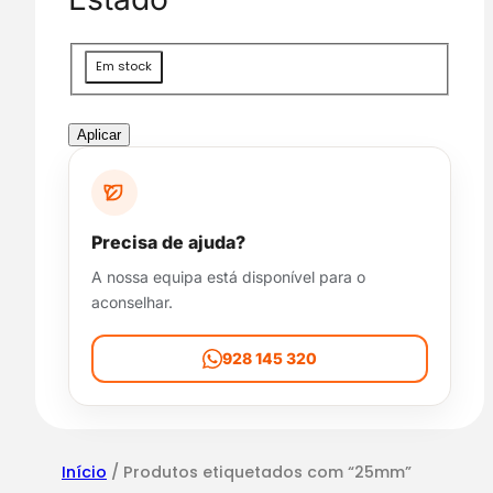
g
o
r
D
Em stock
i
i
a
s
p
Aplicar
o
n
i
b
Precisa de ajuda?
i
A nossa equipa está disponível para o
l
aconselhar.
i
d
a
928 145 320
d
e
Início
/ Produtos etiquetados com “25mm”