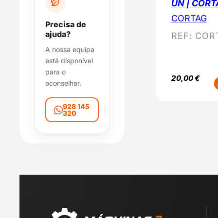
UN | CORT
i
b
CORTAG
Precisa de
i
ajuda?
REF:
COR
l
A nossa equipa
i
está disponível
d
para o
a
20,00
€
aconselhar.
d
e
928 145
320