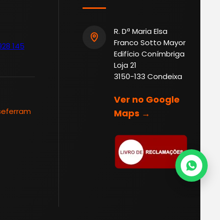
R. Dª Maria Elsa
Franco Sotto Mayor
928 145
Edifício Conímbriga
Loja 21
3150-133 Condeixa
Ver no Google
seferram
Maps →