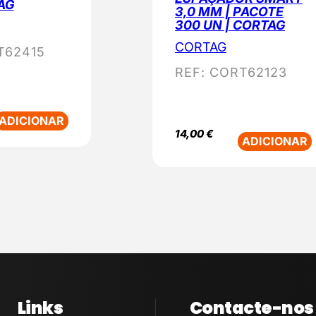
AG
3,0 MM | PACOTE
l
300 UN | CORTAG
a
CORTAG
T62415
r
REF:
CORT62123
i
d
a
ADICIONAR
d
14,00
€
ADICIONAR
e
Links
Contacte-nos