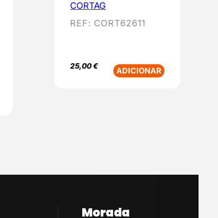
CORTAG
REF:
CORT62611
25,00
€
ADICIONAR
Morada