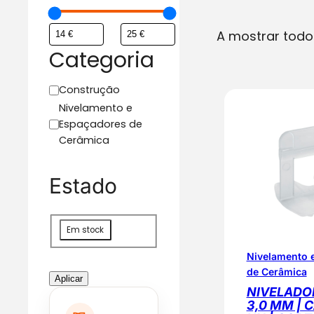
A mostrar todo
Categoria
C
Construção
a
Nivelamento e
t
Espaçadores de
e
Cerâmica
g
o
Estado
r
i
a
D
Em stock
i
Nivelamento 
s
de Cerâmica
p
Aplicar
o
NIVELADO
3,0 MM | 
n