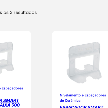
O
s os 3 resultados
r
d
e
n
a
d
o
p
o
r
p
e Espaçadores
o
Nivelamento e Espaçadores
p
R SMART
de Cerâmica
CAIXA 500
u
ESPAÇADOR SMART