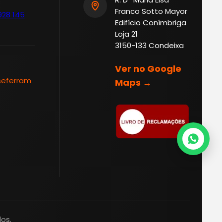
Franco Sotto Mayor
928 145
Edifício Conímbriga
Loja 21
3150-133 Condeixa
Ver no Google
seferram
Maps →
os.