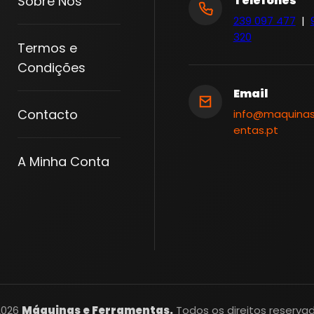
Sobre Nós
Telefones
239 097 477
|
320
Termos e
Condições
Email
Contacto
info@maquina
entas.pt
A Minha Conta
2026
Máquinas e Ferramentas.
Todos os direitos reservad