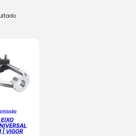
ultado
nsmissão
 EIXO
NIVERSAL
 | VIGOR