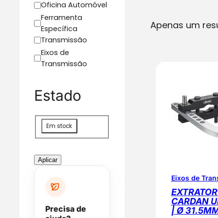
C
Oficina Automóvel
a
Ferramenta
Apenas um res
t
Específica
e
Transmissão
g
Eixos de
o
Transmissão
r
i
Estado
a
D
Em stock
i
s
p
Aplicar
o
Eixos de Tra
n
i
EXTRATOR
CARDAN U
b
Precisa de
| Ø 31.5MM
i