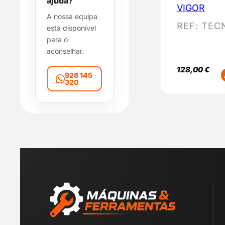
ajuda?
l
VIGOR
A nossa equipa
i
REF:
TEC
está disponível
d
para o
a
aconselhar.
d
e
128,00
€
928 145
320