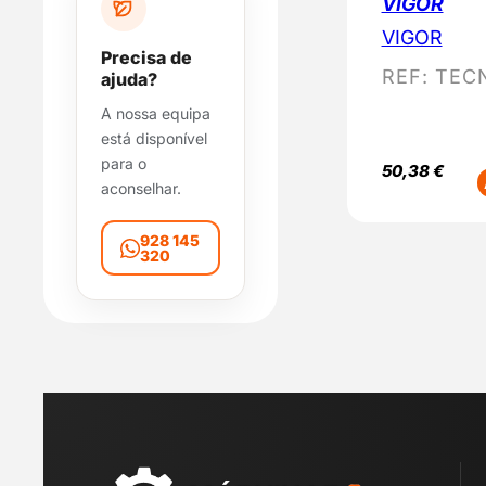
VIGOR
i
VIGOR
b
Precisa de
i
REF:
TEC
ajuda?
l
A nossa equipa
i
está disponível
d
para o
a
50,38
€
aconselhar.
d
e
928 145
320