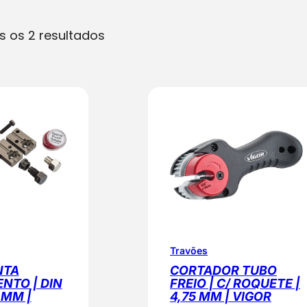
O
s os 2 resultados
r
d
e
n
a
d
o
p
o
r
p
Travões
o
NTA
CORTADOR TUBO
p
NTO | DIN
FREIO | C/ ROQUETE |
5 MM |
4,75 MM | VIGOR
u