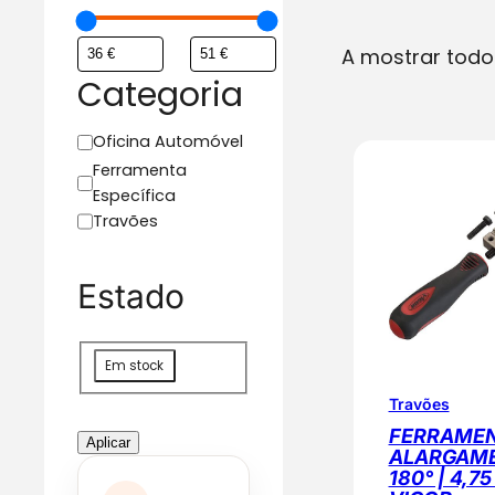
A mostrar todo
Categoria
C
Oficina Automóvel
a
Ferramenta
t
Específica
e
Travões
g
o
Estado
r
i
a
D
Em stock
i
Travões
s
FERRAME
p
Aplicar
ALARGAME
o
180° | 4,7
n