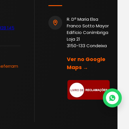
R. Dª Maria Elsa
Franco Sotto Mayor
928 145
Edifício Conímbriga
Loja 21
3150-133 Condeixa
Ver no Google
seferram
Maps →