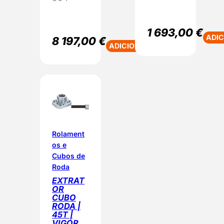
d
e
1 693,00
€
ADI
8 197,00
€
ADICIONAR
Rolament
os e
Cubos de
Roda
EXTRAT
OR
CUBO
RODA |
45T |
VIGOR