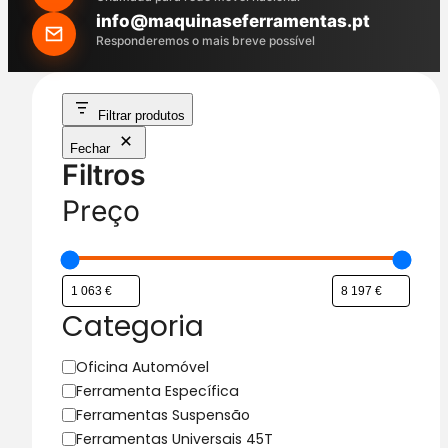
h
info@maquinaseferramentas.pt
Responderemos o mais breve possível
Filtrar produtos
Fechar
Filtros
Preço
Categoria
C
Oficina Automóvel
a
Ferramenta Específica
t
Ferramentas Suspensão
e
Ferramentas Universais 45T