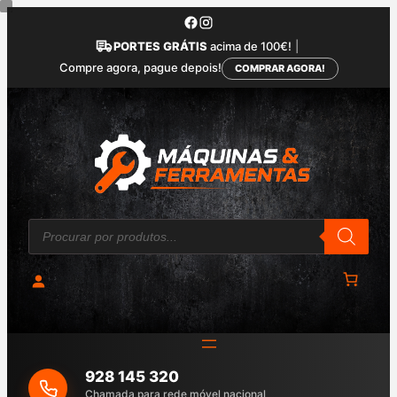
Saltar
para
PORTES GRÁTIS
acima de 100€!
|
o
Compre agora, pague depois!
COMPRAR AGORA!
conteúdo
P
r
o
d
u
c
t
s
s
e
a
928 145 320
r
c
Chamada para rede móvel nacional