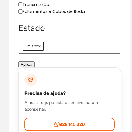
g
Transmissão
o
Rolamentos e Cubos de Roda
r
i
Estado
a
D
Em stock
i
s
p
Aplicar
o
n
i
b
Precisa de ajuda?
i
A nossa equipa está disponível para o
l
aconselhar.
i
d
a
928 145 320
d