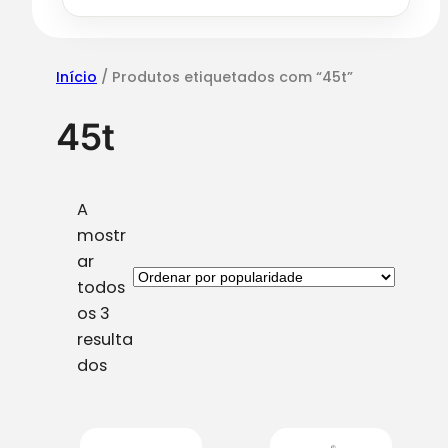
e
Início
/ Produtos etiquetados com “45t”
45t
A
mostr
ar
todos
os 3
resulta
O
dos
r
d
e