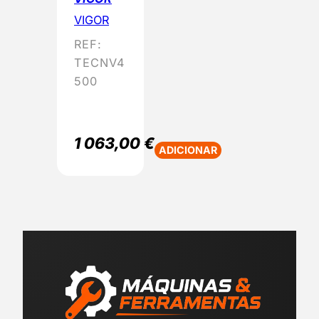
VIGOR
REF:
TECNV4
500
1 063,00
€
ADICIONAR