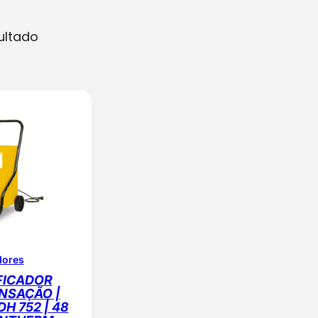
ultado
dores
FICADOR
NSAÇÃO |
DH 752 | 48