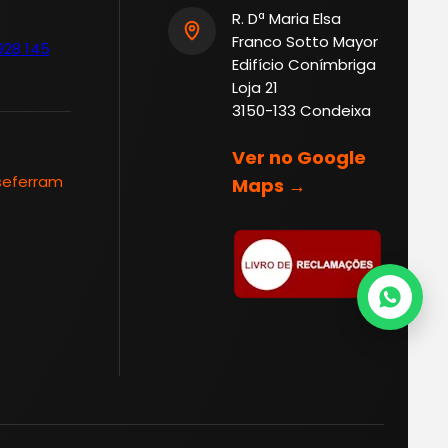
R. Dª Maria Elsa
Franco Sotto Mayor
928 145
Edifício Conímbriga
Loja 21
3150-133 Condeixa
Ver no Google
seferram
Maps →