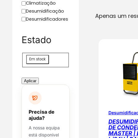
C
Climatização
a
Desumidificação
Apenas um res
t
Desumidificadores
e
g
Estado
o
r
i
D
a
Em stock
i
s
p
Aplicar
o
n
i
b
Precisa de
Desumidifica
i
ajuda?
DESUMIDI
l
DE CONDE
A nossa equipa
i
MASTER | 
está disponível
d