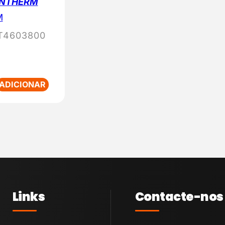
DANTHERM
M
T4603800
ADICIONAR
Links
Contacte-nos