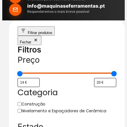
h
info@maquinaseferramentas.pt
Responderemos o mais breve possível
Filtrar produtos
Fechar
Filtros
Preço
Categoria
C
Construção
a
Nivelamento e Espaçadores de Cerâmica
t
e
Estado