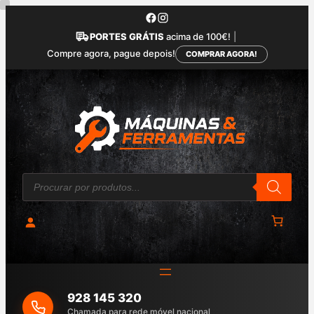
Saltar
para
PORTES GRÁTIS
acima de 100€!
|
o
Compre agora, pague depois!
COMPRAR AGORA!
conteúdo
P
r
o
d
u
c
t
s
s
e
a
928 145 320
r
c
Chamada para rede móvel nacional