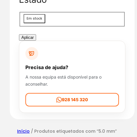
g
o
r
D
Em stock
i
i
a
s
p
Aplicar
o
n
i
b
Precisa de ajuda?
i
A nossa equipa está disponível para o
l
aconselhar.
i
d
a
928 145 320
d
e
Início
/ Produtos etiquetados com “5.0 mm”