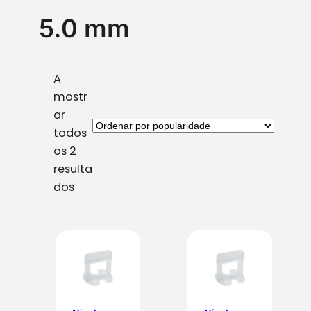
5.0 mm
A
mostr
ar
todos
os 2
resulta
O
dos
r
d
e
n
a
d