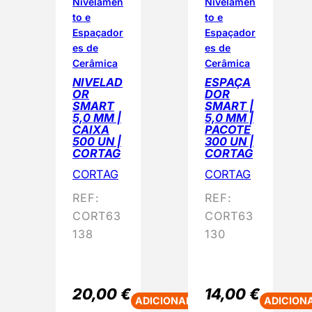
o
Nivelamen
Nivelamen
to e
to e
p
Espaçador
Espaçador
o
es de
es de
r
Cerâmica
Cerâmica
p
NIVELAD
ESPAÇA
o
OR
DOR
SMART
SMART |
p
5,0 MM |
5,0 MM |
u
CAIXA
PACOTE
500 UN |
300 UN |
l
CORTAG
CORTAG
a
CORTAG
CORTAG
r
REF:
REF:
i
CORT63
CORT63
d
138
130
a
d
e
20,00
€
14,00
€
ADICIONAR
ADICION