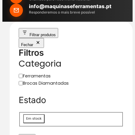
h
info@maquinaseferramentas.pt
Responderemos o mais breve possível
Filtrar produtos
Fechar
Filtros
Categoria
C
Ferramentas
a
Brocas Diamantadas
t
e
Estado
g
o
r
D
Em stock
i
i
a
s