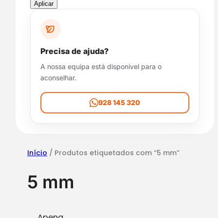
p
Aplicar
o
n
i
b
Precisa de ajuda?
i
A nossa equipa está disponível para o
l
aconselhar.
i
d
a
928 145 320
d
e
Início
/ Produtos etiquetados com “5 mm”
5 mm
Apena