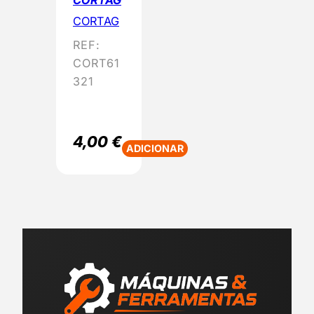
CORTAG
REF:
CORT61
321
4,00
€
ADICIONAR