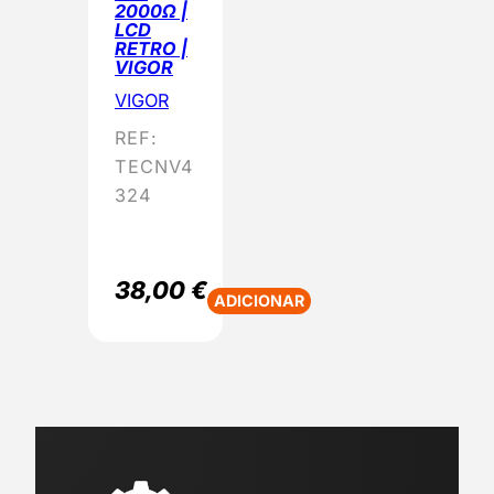
2000Ω |
LCD
RETRO |
VIGOR
VIGOR
REF:
TECNV4
324
38,00
€
ADICIONAR