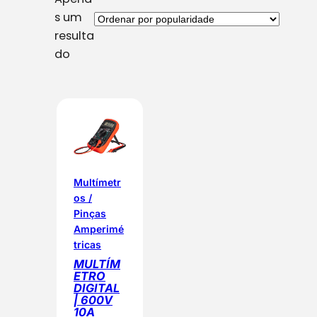
s um
resulta
do
Multímetr
os /
Pinças
Amperimé
tricas
MULTÍM
ETRO
DIGITAL
| 600V
10A