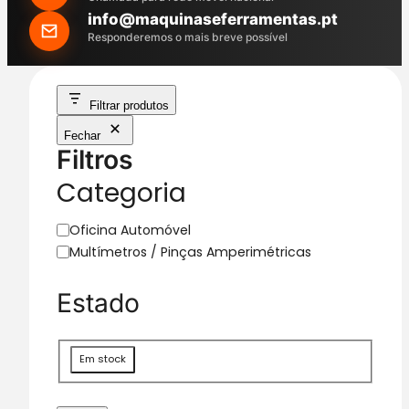
h
info@maquinaseferramentas.pt
Responderemos o mais breve possível
Filtrar produtos
Fechar
Filtros
Categoria
C
Oficina Automóvel
a
Multímetros / Pinças Amperimétricas
t
e
Estado
g
o
r
D
Em stock
i
i
a
s