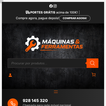
Saltar
para
PORTES GRÁTIS
acima de 100€!
|
o
Compre agora, pague depois!
COMPRAR AGORA!
conteúdo
P
r
o
d
u
c
t
s
s
e
a
928 145 320
r
c
Chamada para rede móvel nacional