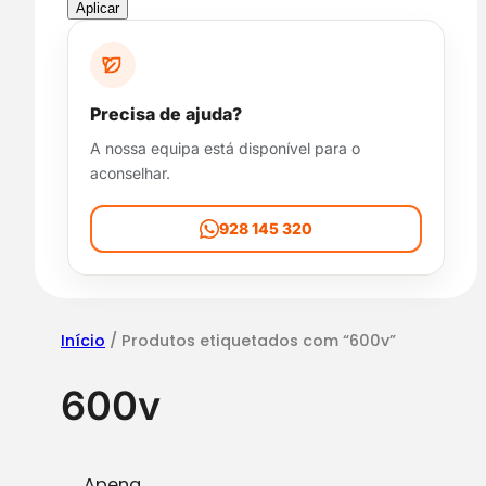
p
Aplicar
o
n
i
b
Precisa de ajuda?
i
A nossa equipa está disponível para o
l
aconselhar.
i
d
a
928 145 320
d
e
Início
/ Produtos etiquetados com “600v”
600v
Apena