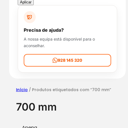
p
Aplicar
o
n
i
b
Precisa de ajuda?
i
A nossa equipa está disponível para o
l
aconselhar.
i
d
a
928 145 320
d
e
Início
/ Produtos etiquetados com “700 mm”
700 mm
Apena