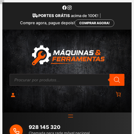
Saltar
para
PORTES GRÁTIS
acima de 100€!
|
o
Compre agora, pague depois!
COMPRAR AGORA!
conteúdo
P
r
o
d
u
c
t
s
s
e
a
928 145 320
r
c
Chamada para rede móvel nacional