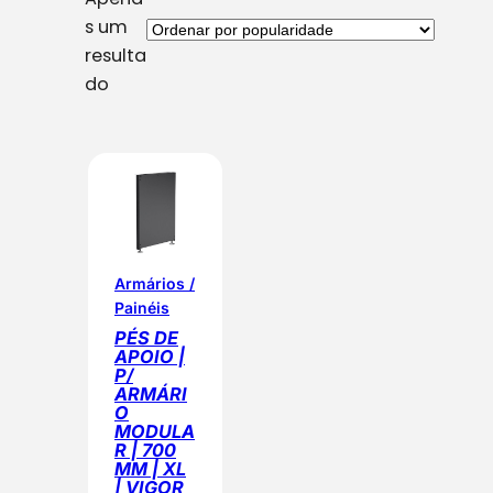
s um
resulta
do
Armários /
Painéis
PÉS DE
APOIO |
P/
ARMÁRI
O
MODULA
R | 700
MM | XL
| VIGOR