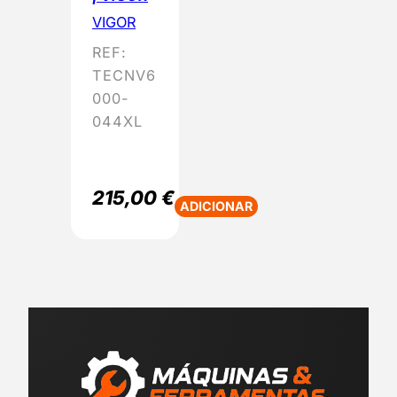
VIGOR
REF:
TECNV6
000-
044XL
215,00
€
ADICIONAR