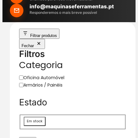
h
info@maquinaseferramentas.pt
Responderemos o mais breve possível
Filtrar produtos
Fechar
Filtros
Categoria
C
Oficina Automóvel
a
Armários / Painéis
t
e
Estado
g
o
r
D
Em stock
i
i
a
s