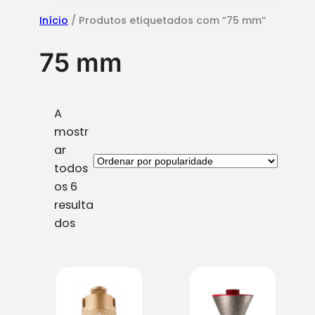
Início
/ Produtos etiquetados com “75 mm”
75 mm
A
mostr
ar
todos
os 6
resulta
O
dos
r
d
e
n
a