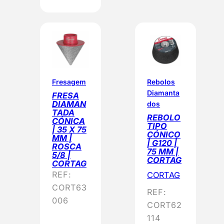
Fresagem
Rebolos
Diamanta
FRESA
DIAMAN
dos
TADA
REBOLO
CÓNICA
TIPO
| 35 X 75
CÓNICO
MM |
| G120 |
ROSCA
75 MM |
5/8 |
CORTAG
CORTAG
REF:
CORTAG
CORT63
REF:
006
CORT62
114