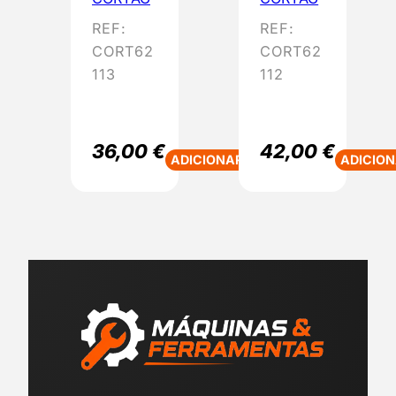
REF:
REF:
CORT62
CORT62
113
112
36,00
€
42,00
€
ADICIONAR
ADICIO