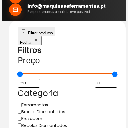
h
info@maquinaseferramentas.pt
Responderemos o mais breve possível
Filtrar produtos
Fechar
Filtros
Preço
Categoria
C
Ferramentas
a
Brocas Diamantadas
t
Fresagem
e
Rebolos Diamantados