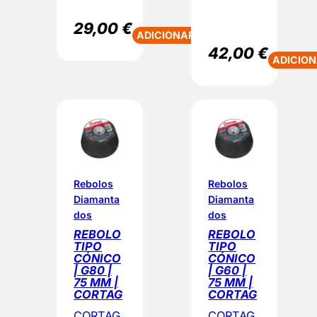
29,00
€
ADICIONAR
42,00
€
ADICIO
Rebolos
Rebolos
Diamanta
Diamanta
dos
dos
REBOLO
REBOLO
TIPO
TIPO
CÓNICO
CÓNICO
| G80 |
| G60 |
75 MM |
75 MM |
CORTAG
CORTAG
CORTAG
CORTAG