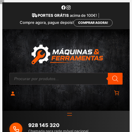
Saltar
para
PORTES GRÁTIS
acima de 100€!
|
o
Compre agora, pague depois!
COMPRAR AGORA!
conteúdo
P
r
o
d
u
c
t
s
s
e
a
928 145 320
r
c
Chamada para rede móvel nacional