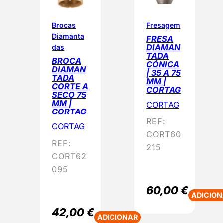
d
o
Brocas
Fresagem
Diamanta
p
FRESA
DIAMAN
das
o
TADA
BROCA
r
CÓNICA
DIAMAN
| 35 A 75
p
TADA
MM |
CORTE A
o
CORTAG
SECO 75
p
MM |
CORTAG
CORTAG
u
REF:
CORTAG
l
CORT60
a
REF:
215
r
CORT62
i
095
d
60,00
€
a
ADICION
d
42,00
€
ADICIONAR
e