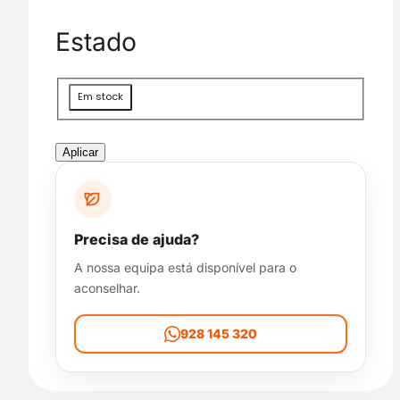
g
o
Estado
r
i
a
D
Em stock
i
s
p
Aplicar
o
n
i
b
Precisa de ajuda?
i
A nossa equipa está disponível para o
l
aconselhar.
i
d
a
928 145 320
d
e