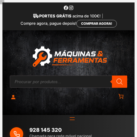
Saltar
para
PORTES GRÁTIS
acima de 100€!
|
o
Compre agora, pague depois!
COMPRAR AGORA!
conteúdo
P
r
o
d
u
c
t
s
s
e
a
928 145 320
r
c
Chamada para rede móvel nacional