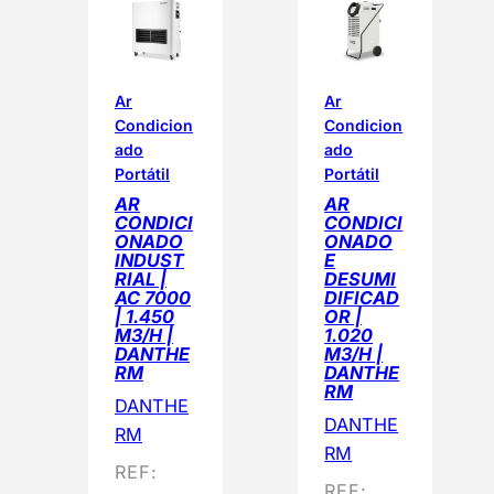
n
a
d
o
Ar
Ar
Condicion
Condicion
p
ado
ado
o
Portátil
Portátil
r
AR
AR
p
CONDICI
CONDICI
ONADO
ONADO
o
INDUST
E
p
RIAL |
DESUMI
AC 7000
DIFICAD
u
| 1.450
OR |
l
M3/H |
1.020
DANTHE
M3/H |
a
RM
DANTHE
r
RM
DANTHE
i
DANTHE
RM
d
RM
a
REF:
REF: