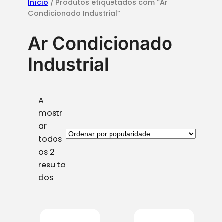
Início
/ Produtos etiquetados com “Ar
Condicionado Industrial”
Ar Condicionado
Industrial
A
mostr
ar
todos
os 2
resulta
O
dos
r
d
e