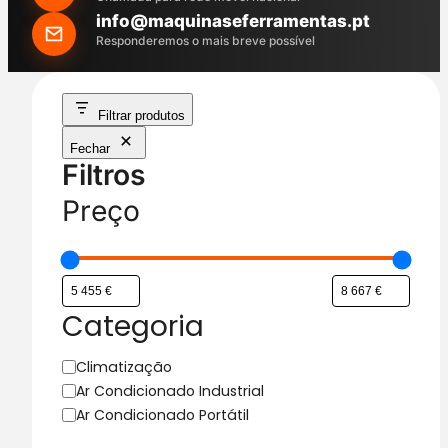
h
info@maquinaseferramentas.pt
Responderemos o mais breve possível
Filtrar produtos
Fechar
Filtros
Preço
Categoria
C
Climatização
a
Ar Condicionado Industrial
t
Ar Condicionado Portátil
e