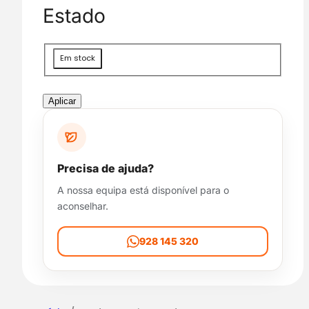
g
Estado
o
r
i
D
Em stock
a
i
s
p
Aplicar
o
n
i
b
Precisa de ajuda?
i
A nossa equipa está disponível para o
l
aconselhar.
i
d
a
928 145 320
d
e