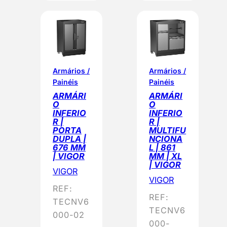
Armários /
Armários /
Painéis
Painéis
ARMÁRI
ARMÁRI
O
O
INFERIO
INFERIO
R |
R |
PORTA
MULTIFU
DUPLA |
NCIONA
676 MM
L | 861
| VIGOR
MM | XL
| VIGOR
VIGOR
VIGOR
REF:
REF:
TECNV6
TECNV6
000-02
000-