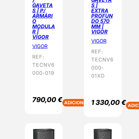
GAVETA
S |
S | P/
EXTRA
ARMÁRI
PROFUN
O
DO 570
MODULA
MM |
R |
VIGOR
VIGOR
VIGOR
VIGOR
REF:
REF:
TECNV6
TECNV6
000-
000-019
01XD
790,00
€
1 330,00
€
ADICIONAR
ADI