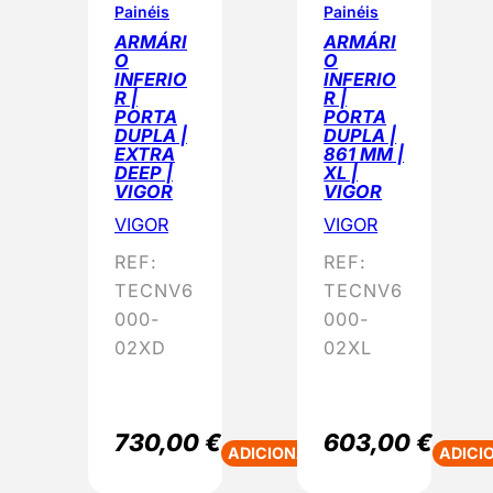
Painéis
Painéis
ARMÁRI
ARMÁRI
O
O
INFERIO
INFERIO
R |
R |
PORTA
PORTA
DUPLA |
DUPLA |
EXTRA
861 MM |
DEEP |
XL |
VIGOR
VIGOR
VIGOR
VIGOR
REF:
REF:
TECNV6
TECNV6
000-
000-
02XD
02XL
730,00
€
603,00
€
ADICIONAR
ADICI