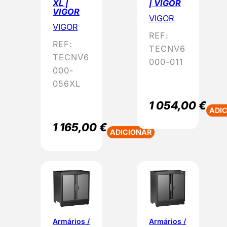
XL |
| VIGOR
VIGOR
VIGOR
VIGOR
REF:
REF:
TECNV6
TECNV6
000-011
000-
056XL
1 054,00
€
ADI
1 165,00
€
ADICIONAR
Armários /
Armários /