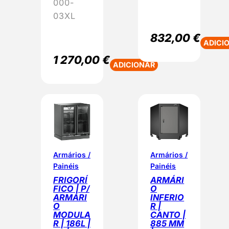
000-
03XL
832,00
€
ADICI
1 270,00
€
ADICIONAR
Armários /
Armários /
Painéis
Painéis
FRIGORÍ
ARMÁRI
FICO | P/
O
ARMÁRI
INFERIO
O
R |
MODULA
CANTO |
R | 186L |
885 MM