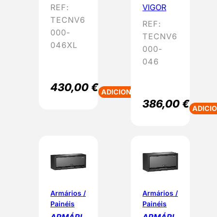
REF:
VIGOR
TECNV6
REF:
000-
TECNV6
046XL
000-
046
430,00
€
ADICIONAR
386,00
€
ADICI
Armários /
Armários /
Painéis
Painéis