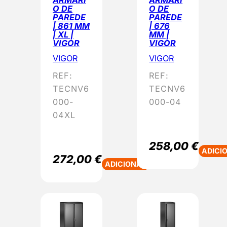
ARMÁRI
ARMÁRI
O DE
O DE
PAREDE
PAREDE
| 861 MM
| 676
| XL |
MM |
VIGOR
VIGOR
VIGOR
VIGOR
REF:
REF:
TECNV6
TECNV6
000-
000-04
04XL
258,00
€
ADICI
272,00
€
ADICIONAR