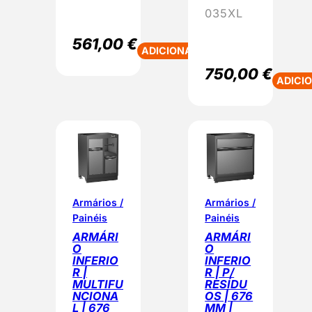
035XL
561,00
€
ADICIONAR
750,00
€
ADICI
Armários /
Armários /
Painéis
Painéis
ARMÁRI
ARMÁRI
O
O
INFERIO
INFERIO
R |
R | P/
MULTIFU
RESÍDU
NCIONA
OS | 676
L | 676
MM |