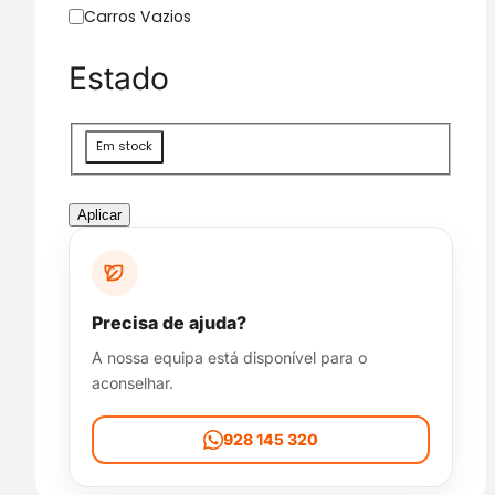
g
Carros Vazios
o
r
Estado
i
a
D
Em stock
i
s
p
Aplicar
o
n
i
b
Precisa de ajuda?
i
A nossa equipa está disponível para o
l
aconselhar.
i
d
a
928 145 320
d
e