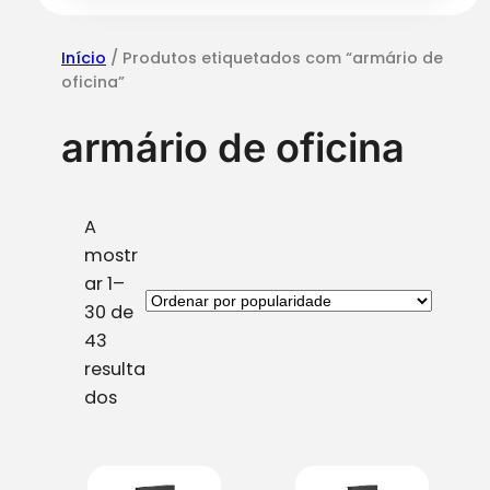
Início
/ Produtos etiquetados com “armário de
oficina”
armário de oficina
A
mostr
ar 1–
30 de
43
resulta
O
dos
r
d
e