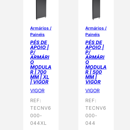
n
a
d
o
Armários /
Armários /
Painéis
Painéis
p
PÉS DE
PÉS DE
o
APOIO |
APOIO |
r
P/
P/
ARMÁRI
ARMÁRI
p
O
O
o
MODULA
MODULA
R | 700
R | 500
p
MM | XL
MM |
u
| VIGOR
VIGOR
l
VIGOR
VIGOR
a
REF:
REF:
r
TECNV6
TECNV6
i
000-
000-
d
044XL
044
a