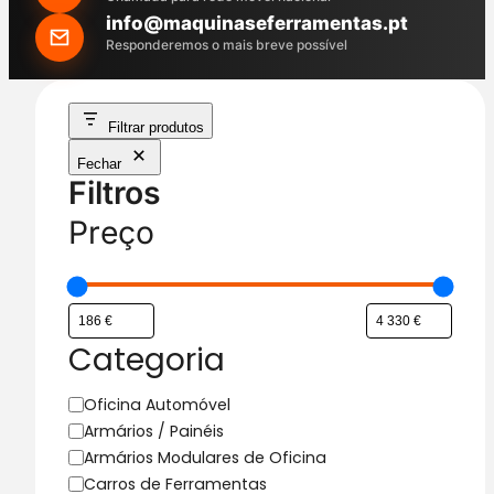
h
info@maquinaseferramentas.pt
Responderemos o mais breve possível
Filtrar produtos
Fechar
Filtros
Preço
Categoria
C
Oficina Automóvel
a
Armários / Painéis
t
Armários Modulares de Oficina
e
Carros de Ferramentas