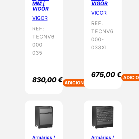
MM |
VIGOR
VIGOR
VIGOR
VIGOR
REF:
REF:
TECNV6
TECNV6
000-
000-
033XL
035
675,00
€
ADICI
830,00
€
ADICIONAR
Armários /
Armários /