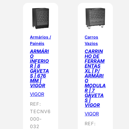
Armários /
Carros
Painéis
Vazios
ARMÁRI
CARRIN
O
HO DE
INFERIO
FERRAM
R | 8
ENTAS
GAVETA
XL | P/
S | 676
ARMÁRI
MM |
O
VIGOR
MODULA
R | 7
VIGOR
GAVETA
S |
REF:
VIGOR
TECNV6
VIGOR
000-
REF:
032