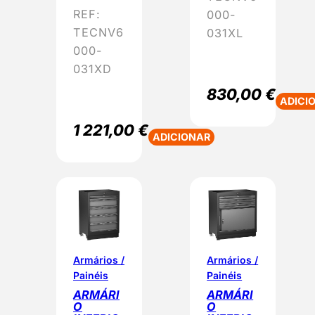
REF:
000-
TECNV6
031XL
000-
031XD
830,00
€
ADICI
1 221,00
€
ADICIONAR
Armários /
Armários /
Painéis
Painéis
ARMÁRI
ARMÁRI
O
O