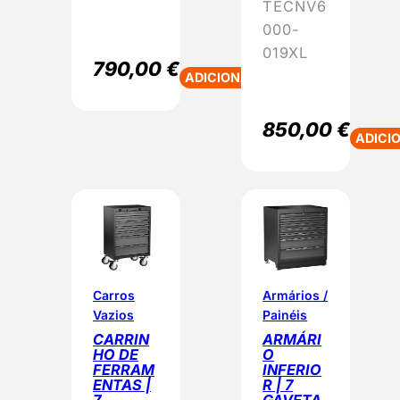
TECNV6
000-
019XL
790,00
€
ADICIONAR
850,00
€
ADICI
Carros
Armários /
Vazios
Painéis
CARRIN
ARMÁRI
HO DE
O
FERRAM
INFERIO
ENTAS |
R | 7
7
GAVETA