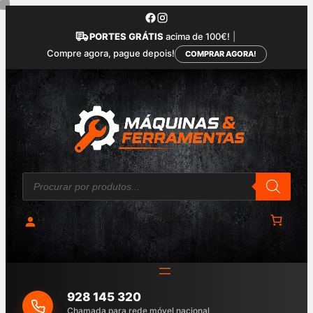
Saltar
para
PORTES GRÁTIS
acima de 100€!
|
o
Compre agora, pague depois!
COMPRAR AGORA!
conteúdo
P
r
o
d
u
c
t
s
s
e
a
928 145 320
r
c
Chamada para rede móvel nacional