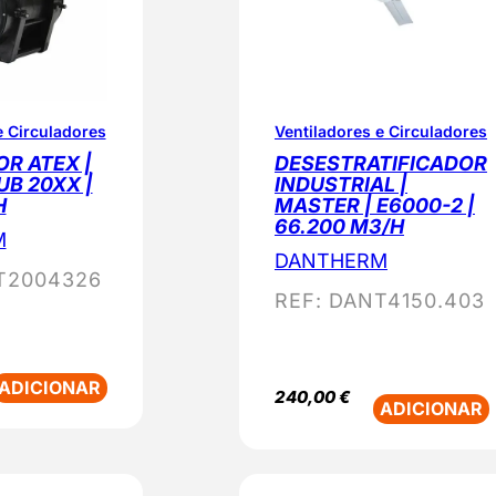
e Circuladores
Ventiladores e Circuladores
R ATEX |
DESESTRATIFICADOR
UB 20XX |
INDUSTRIAL |
H
MASTER | E6000-2 |
66.200 M3/H
M
DANTHERM
T2004326
REF:
DANT4150.403
ADICIONAR
240,00
€
ADICIONAR