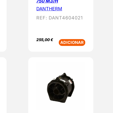
750 M3/H
DANTHERM
REF:
DANT4604021
255,00
€
ADICIONAR