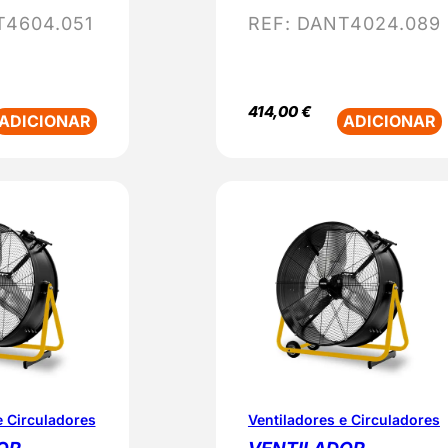
4604.051
REF:
DANT4024.089
414,00
€
ADICIONAR
ADICIONAR
e Circuladores
Ventiladores e Circuladores