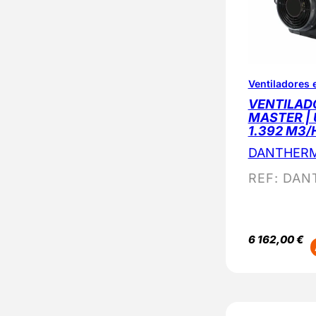
Ventiladores 
VENTILADO
MASTER | 
1.392 M3/
DANTHER
REF:
DAN
6 162,00
€