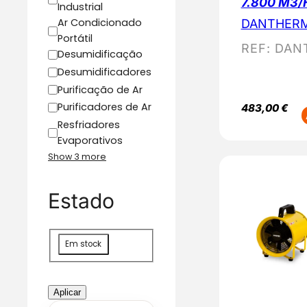
7.800 M3/
Industrial
Ar Condicionado
DANTHER
Portátil
REF:
DAN
Desumidificação
Desumidificadores
Purificação de Ar
Purificadores de Ar
483,00
€
Resfriadores
Evaporativos
Show 3 more
Estado
D
Em stock
i
s
p
Aplicar
o