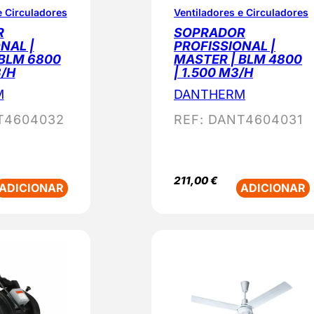
e Circuladores
Ventiladores e Circuladores
R
SOPRADOR
NAL |
PROFISSIONAL |
 BLM 6800
MASTER | BLM 4800
3/H
| 1.500 M3/H
M
DANTHERM
T4604032
REF:
DANT4604031
211,00
€
ADICIONAR
ADICIONAR