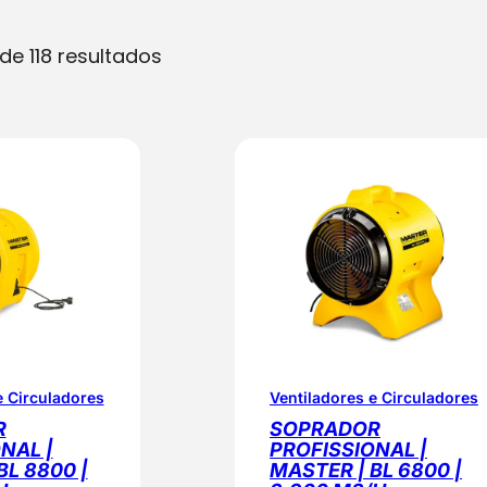
O
de 118 resultados
r
d
e
n
a
d
o
p
o
r
p
e Circuladores
Ventiladores e Circuladores
o
R
SOPRADOR
p
NAL |
PROFISSIONAL |
BL 8800 |
MASTER | BL 6800 |
u