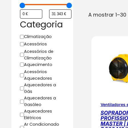
A mostrar 1–30 
Categoria
C
Climatização
a
Acessórios
t
Acessórios de
e
Climatização
g
Aquecimento
o
Acessórios
r
Aquecedores
i
Aquecedores a
a
Gás
Aquecedores a
Gasóleo
Ventiladores 
Aquecedores
SOPRADO
Elétricos
PROFISSIO
MASTER | 
Ar Condicionado