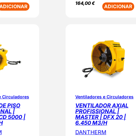
164,00
€
ADICIONAR
ADICIONAR
e Circuladores
Ventiladores e Circuladores
DE PISO
VENTILADOR AXIAL
NAL |
PROFISSIONAL |
CD 5000 |
MASTER | DFX 20 |
H
6.450 M3/H
M
DANTHERM