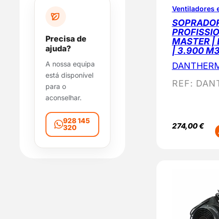
n
Ventiladores 
i
SOPRADO
b
PROFISSIO
Precisa de
MASTER |
i
ajuda?
| 3.900 M
l
A nossa equipa
i
DANTHER
está disponível
d
REF:
DAN
para o
a
aconselhar.
d
e
928 145
274,00
€
320