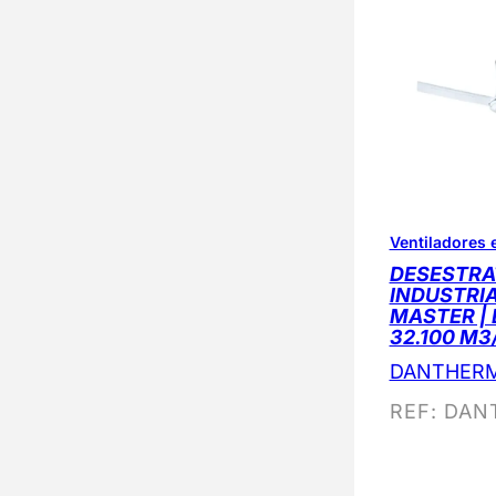
Ventiladores 
DESESTRA
INDUSTRIA
MASTER | 
32.100 M3
DANTHER
REF:
DANT