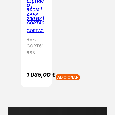
ELÉTRIC
O |
90CM |
ZAPP
200 G2 |
CORTAG
CORTAG
REF:
CORT61
683
1 035,00
€
ADICIONAR