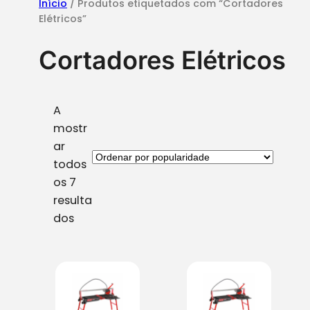
Início
/ Produtos etiquetados com “Cortadores
Elétricos”
Cortadores Elétricos
A
mostr
ar
todos
os 7
resulta
O
dos
r
d
e
n
a