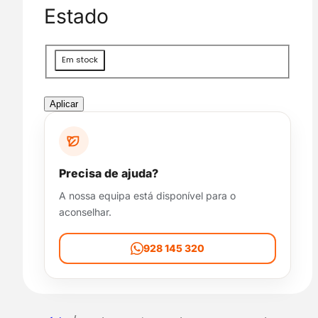
g
Estado
o
r
i
D
Em stock
a
i
s
p
Aplicar
o
n
i
b
Precisa de ajuda?
i
A nossa equipa está disponível para o
l
aconselhar.
i
d
a
928 145 320
d
e