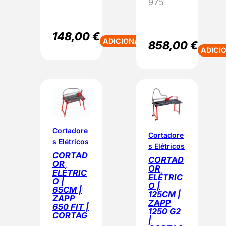
975
148,00
€
ADICIONAR
858,00
€
ADICI
Cortadore
Cortadore
s Elétricos
s Elétricos
CORTAD
CORTAD
OR
OR
ELÉTRIC
ELÉTRIC
O |
O |
65CM |
125CM |
ZAPP
ZAPP
650 FIT |
1250 G2
CORTAG
|