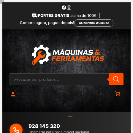
Saltar
para
PORTES GRÁTIS
acima de 100€!
|
o
Compre agora, pague depois!
COMPRAR AGORA!
conteúdo
P
r
o
d
u
c
t
s
s
e
a
928 145 320
r
c
Chamada para rede móvel nacional