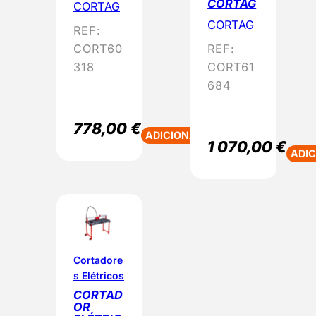
CORTAG
CORTAG
CORTAG
REF:
REF:
CORT60
CORT61
318
684
778,00
€
ADICIONAR
1 070,00
€
ADI
Cortadore
s Elétricos
CORTAD
OR