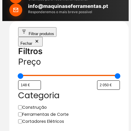
h
info@maquinaseferramentas.pt
Responderemos o mais breve possível
Filtrar produtos
Fechar
Filtros
Preço
Categoria
C
Construção
a
Ferramentas de Corte
t
Cortadores Elétricos
e