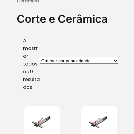
Cerâmica”
Corte e Cerâmica
A
mostr
ar
todos
os 9
resulta
O
dos
r
d
e
n
a
d