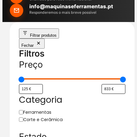
h
info@maquinaseferramentas.pt
Responderemos o mais breve possível
Filtrar produtos
Fechar
Filtros
Preço
Categoria
C
Ferramentas
a
Corte e Cerâmica
t
e
Estado