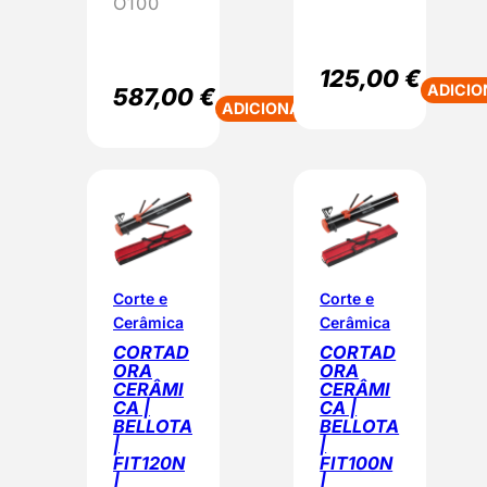
O100
125,00
€
ADICIO
587,00
€
ADICIONAR
Corte e
Corte e
Cerâmica
Cerâmica
CORTAD
CORTAD
ORA
ORA
CERÂMI
CERÂMI
CA |
CA |
BELLOTA
BELLOTA
|
|
FIT120N
FIT100N
|
|