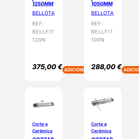
1250MM
1050MM
BELLOTA
BELLOTA
REF:
REF:
BELLFIT
BELLFIT
120N
100N
375,00
€
288,00
€
ADICIONAR
ADICI
Corte e
Corte e
Cerâmica
Cerâmica