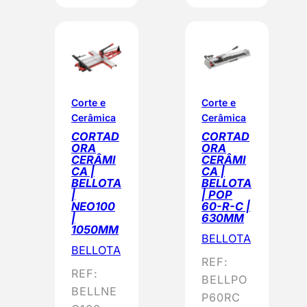
Corte e
Corte e
Cerâmica
Cerâmica
CORTAD
CORTAD
ORA
ORA
CERÂMI
CERÂMI
CA |
CA |
BELLOTA
BELLOTA
|
| POP
NEO100
60-R-C |
|
630MM
1050MM
BELLOTA
BELLOTA
REF:
REF:
BELLPO
BELLNE
P60RC