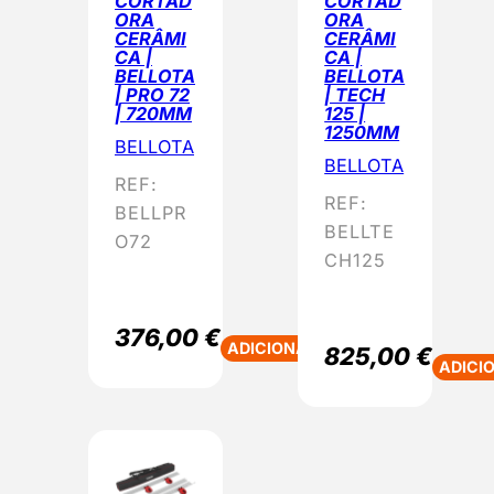
CORTAD
CORTAD
ORA
ORA
CERÂMI
CERÂMI
CA |
CA |
BELLOTA
BELLOTA
| PRO 72
| TECH
| 720MM
125 |
1250MM
BELLOTA
BELLOTA
REF:
REF:
BELLPR
BELLTE
O72
CH125
376,00
€
ADICIONAR
825,00
€
ADICI