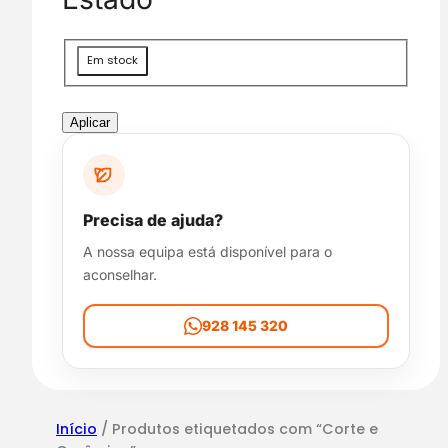
g
o
r
D
Em stock
i
i
a
s
p
Aplicar
o
n
i
b
Precisa de ajuda?
i
A nossa equipa está disponível para o
l
aconselhar.
i
d
a
928 145 320
d
e
Início
/ Produtos etiquetados com “Corte e