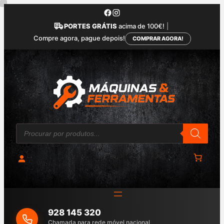
Saltar
para
PORTES GRÁTIS
acima de 100€!
|
o
Compre agora, pague depois!
COMPRAR AGORA!
conteúdo
P
r
o
d
u
c
t
s
s
e
a
928 145 320
r
c
Chamada para rede móvel nacional