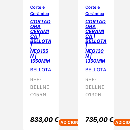
o
Corte e
Corte e
Cerâmica
Cerâmica
p
CORTAD
CORTAD
o
ORA
ORA
r
CERÂMI
CERÂMI
CA |
CA |
p
BELLOTA
BELLOTA
o
|
|
NEO155
NEO130
p
N |
N |
u
1550MM
1350MM
l
BELLOTA
BELLOTA
a
REF:
REF:
r
BELLNE
BELLNE
i
O155N
O130N
d
a
d
833,00
€
735,00
€
e
ADICIONAR
ADICI