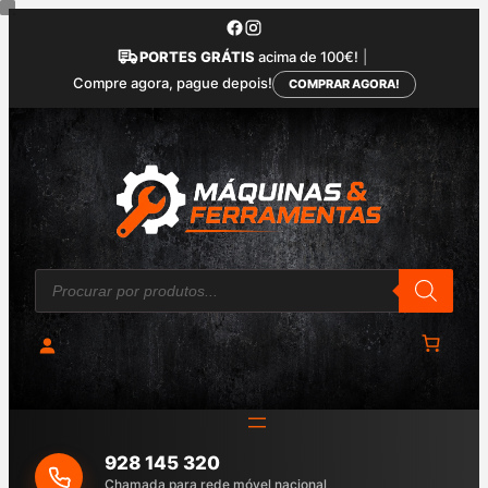
Saltar
para
PORTES GRÁTIS
acima de 100€!
|
o
Compre agora, pague depois!
COMPRAR AGORA!
conteúdo
P
r
o
d
u
c
t
s
s
e
a
928 145 320
r
c
Chamada para rede móvel nacional