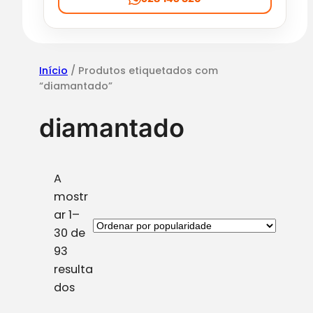
d
e
Início
/ Produtos etiquetados com
“diamantado”
diamantado
A
mostr
ar 1–
30 de
93
resulta
O
dos
r