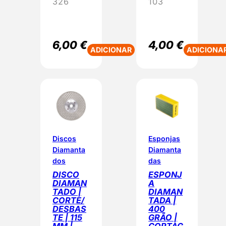
326
103
d
a
d
e
6,00
€
4,00
€
ADICIONAR
ADICIONA
Discos
Esponjas
Diamanta
Diamanta
dos
das
DISCO
ESPONJ
DIAMAN
A
TADO |
DIAMAN
CORTE/
TADA |
DESBAS
400
TE | 115
GRÃO |