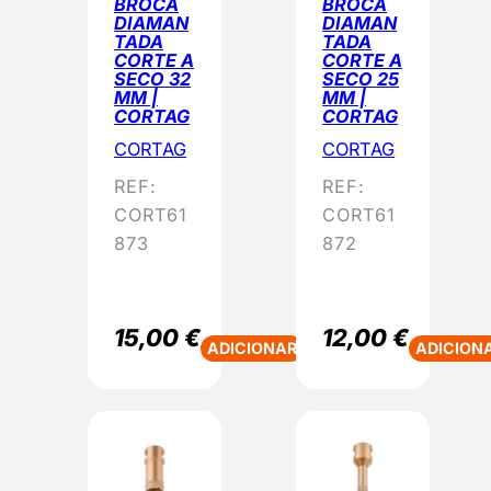
BROCA
BROCA
DIAMAN
DIAMAN
TADA
TADA
CORTE A
CORTE A
SECO 32
SECO 25
MM |
MM |
CORTAG
CORTAG
CORTAG
CORTAG
REF:
REF:
CORT61
CORT61
873
872
15,00
€
12,00
€
ADICIONAR
ADICION