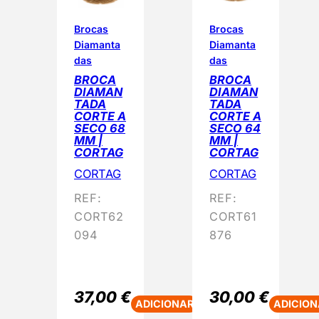
Brocas
Brocas
Diamanta
Diamanta
das
das
BROCA
BROCA
DIAMAN
DIAMAN
TADA
TADA
CORTE A
CORTE A
SECO 68
SECO 64
MM |
MM |
CORTAG
CORTAG
CORTAG
CORTAG
REF:
REF:
CORT62
CORT61
094
876
37,00
€
30,00
€
ADICIONAR
ADICION