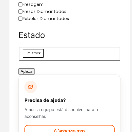
g
Fresagem
o
Fresas Diamantadas
r
Rebolos Diamantados
i
a
Estado
D
Em stock
i
s
p
Aplicar
o
n
i
b
Precisa de ajuda?
i
A nossa equipa está disponível para o
l
aconselhar.
i
d
a
928 145 320