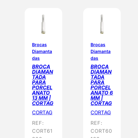
d
e
n
a
d
o
Brocas
Brocas
Diamanta
Diamanta
p
das
das
o
BROCA
BROCA
r
DIAMAN
DIAMAN
p
TADA
TADA
PARA
PARA
o
PORCEL
PORCEL
p
ANATO
ANATO 6
13 MM |
MM |
u
CORTAG
CORTAG
l
CORTAG
CORTAG
a
REF:
REF:
r
CORT61
CORT60
i