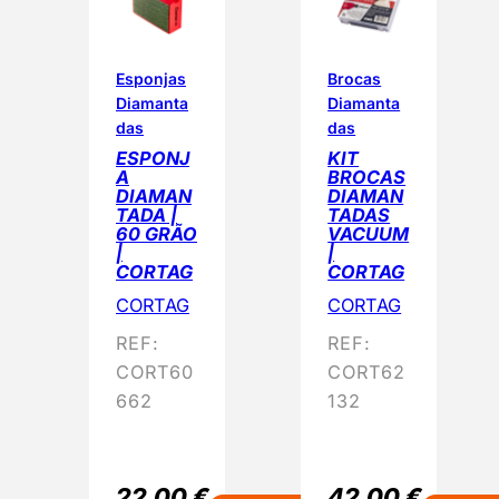
Esponjas
Brocas
Diamanta
Diamanta
das
das
ESPONJ
KIT
A
BROCAS
DIAMAN
DIAMAN
TADA |
TADAS
60 GRÃO
VACUUM
|
|
CORTAG
CORTAG
CORTAG
CORTAG
REF:
REF:
CORT60
CORT62
662
132
22,00
€
42,00
€