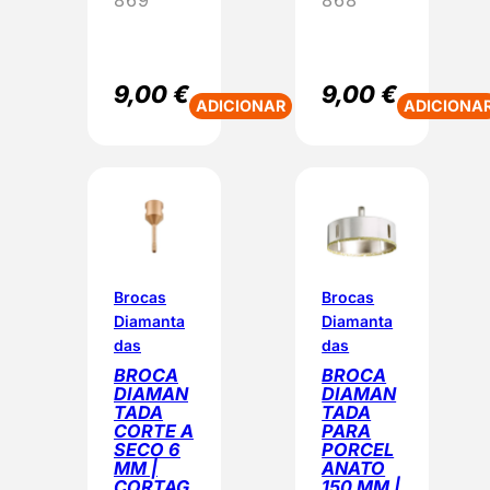
869
868
9,00
€
9,00
€
ADICIONAR
ADICIONA
Brocas
Brocas
Diamanta
Diamanta
das
das
BROCA
BROCA
DIAMAN
DIAMAN
TADA
TADA
CORTE A
PARA
SECO 6
PORCEL
MM |
ANATO
CORTAG
150 MM |