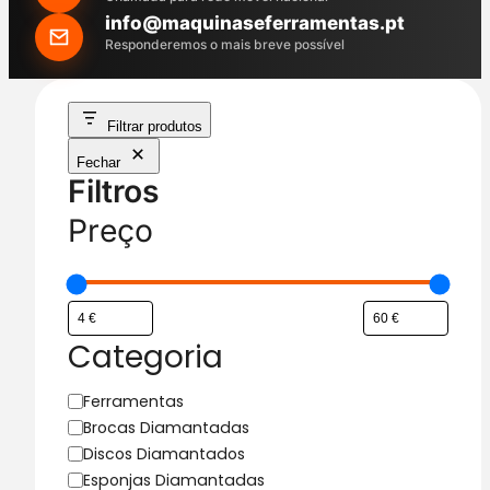
h
info@maquinaseferramentas.pt
Responderemos o mais breve possível
Filtrar produtos
Fechar
Filtros
Preço
Categoria
C
Ferramentas
a
Brocas Diamantadas
t
Discos Diamantados
e
Esponjas Diamantadas