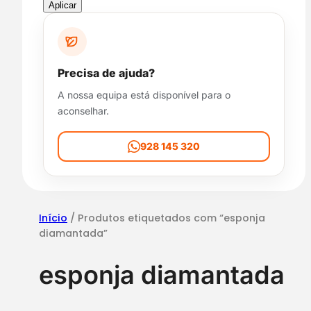
p
Aplicar
o
n
i
b
Precisa de ajuda?
i
A nossa equipa está disponível para o
l
aconselhar.
i
d
a
928 145 320
d
e
Início
/ Produtos etiquetados com “esponja
diamantada”
esponja diamantada