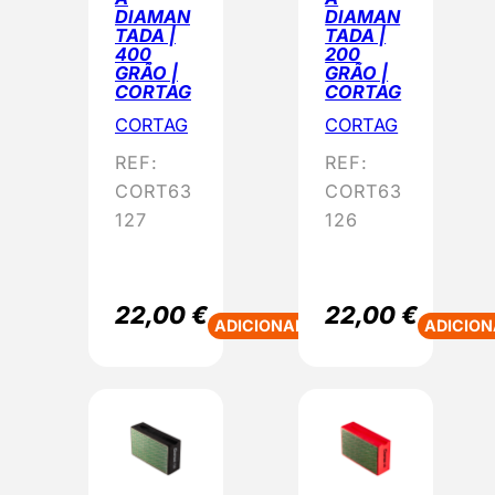
p
DIAMAN
DIAMAN
TADA |
TADA |
o
400
200
p
GRÃO |
GRÃO |
CORTAG
CORTAG
u
CORTAG
CORTAG
l
a
REF:
REF:
r
CORT63
CORT63
i
127
126
d
a
d
22,00
€
22,00
€
ADICIONAR
ADICION
e