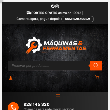
Saltar
para
PORTES GRÁTIS
acima de 100€!
|
o
Compre agora, pague depois!
COMPRAR AGORA!
conteúdo
P
r
o
d
u
c
t
s
s
e
a
928 145 320
r
c
Chamada para rede móvel nacional