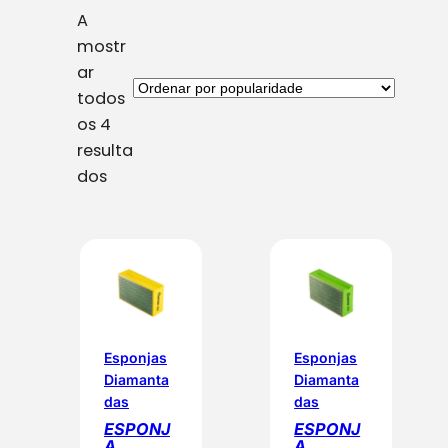
A
mostr
ar
todos
os 4
resulta
O
dos
r
d
e
n
a
d
o
Esponjas
Esponjas
Diamanta
Diamanta
p
das
das
o
ESPONJ
ESPONJ
r
A
A