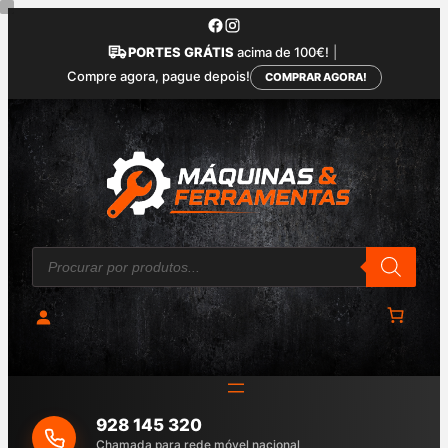
Saltar
para
PORTES GRÁTIS
acima de 100€!
|
o
Compre agora, pague depois!
COMPRAR AGORA!
conteúdo
P
r
o
d
u
c
t
s
s
e
a
928 145 320
r
c
Chamada para rede móvel nacional