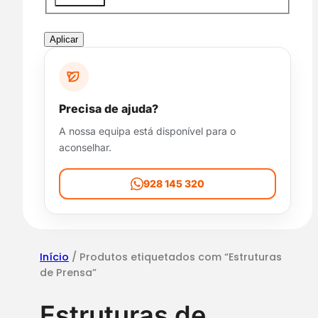
i
s
p
Aplicar
o
n
i
b
Precisa de ajuda?
i
A nossa equipa está disponível para o
l
aconselhar.
i
d
a
928 145 320
d
e
Início
/ Produtos etiquetados com “Estruturas
de Prensa”
Estruturas de