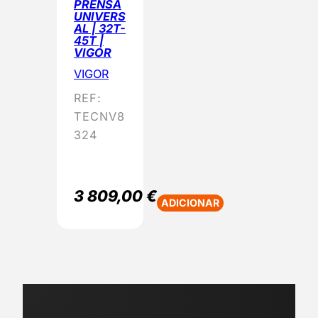
PRENSA
UNIVERS
AL | 32T-
45T |
VIGOR
VIGOR
REF:
TECNV8
324
3 809,00
€
ADICIONAR