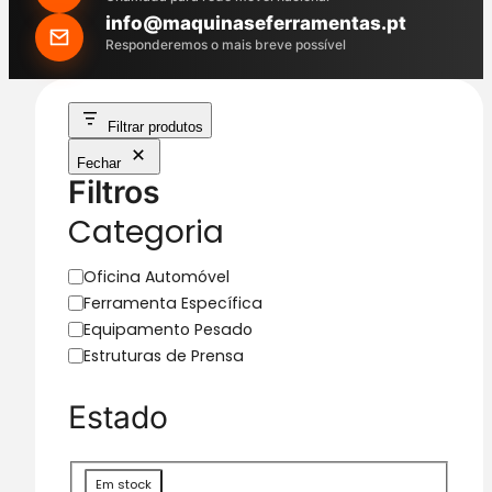
h
info@maquinaseferramentas.pt
Responderemos o mais breve possível
Filtrar produtos
Fechar
Filtros
Categoria
C
Oficina Automóvel
a
Ferramenta Específica
t
Equipamento Pesado
e
Estruturas de Prensa
g
o
Estado
r
i
a
D
Em stock