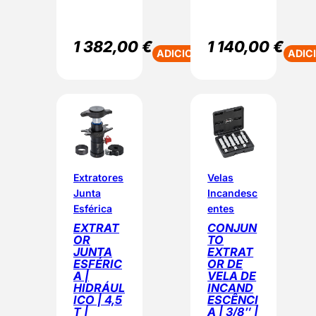
1 382,00
€
1 140,00
€
ADICIONAR
ADIC
Extratores
Velas
Junta
Incandesc
Esférica
entes
EXTRAT
CONJUN
OR
TO
JUNTA
EXTRAT
ESFÉRIC
OR DE
A |
VELA DE
HIDRÁUL
INCAND
ICO | 4,5
ESCÊNCI
T |
A | 3/8″ |