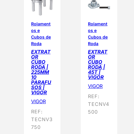
Rolament
Rolament
os e
os e
Cubos de
Cubos de
Roda
Roda
EXTRAT
EXTRAT
OR
OR
CUBO
CUBO
RODA |
RODA |
225MM
45T |
10
VIGOR
PARAFU
VIGOR
SOS |
VIGOR
REF:
VIGOR
TECNV4
REF:
500
TECNV3
750