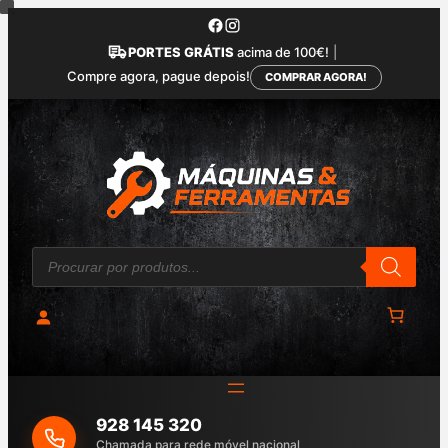
Saltar
para
PORTES GRÁTIS
acima de 100€!
|
o
Compre agora, pague depois!
COMPRAR AGORA!
conteúdo
P
r
o
d
u
c
t
s
s
e
a
928 145 320
r
c
Chamada para rede móvel nacional