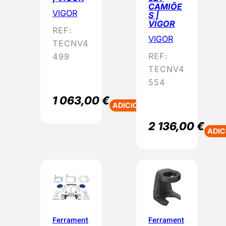
CAMIÕE
VIGOR
S |
VIGOR
REF:
VIGOR
TECNV4
REF:
499
TECNV4
554
1 063,00
€
ADICIONAR
2 136,00
€
ADIC
Ferrament
Ferrament