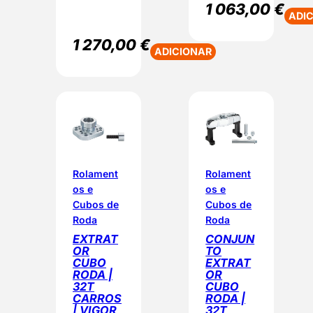
1 063,00
€
ADI
1 270,00
€
ADICIONAR
Rolament
Rolament
os e
os e
Cubos de
Cubos de
Roda
Roda
EXTRAT
CONJUN
OR
TO
CUBO
EXTRAT
RODA |
OR
32T
CUBO
CARROS
RODA |
| VIGOR
32T