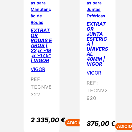
as para
as para
Manutenç
Juntas
ão de
Esféricas
Rodas
EXTRAT
OR
EXTRAT
JUNTA
OR
ESFÉRIC
RODAS E
A |
AROS |
UNIVERS
22,5″-19
AL
,5″-17,5″
40MM |
| VIGOR
VIGOR
VIGOR
VIGOR
REF:
REF:
TECNV8
TECNV2
322
920
2 335,00
€
375,00
€
ADICIONAR
ADICI