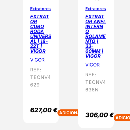
Extratores
Extratores
EXTRAT
EXTRAT
OR
OR ANEL
CUBO
INTERN
RODA
O
UNIVERS
ROLAME
AL | 18-
NTO |
22T |
33-
VIGOR
60MM |
VIGOR
VIGOR
VIGOR
REF:
REF:
TECNV4
TECNV4
629
636N
627,00
€
ADICIONAR
306,00
€
ADICI