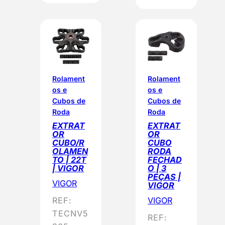
Rolament
Rolament
os e
os e
Cubos de
Cubos de
Roda
Roda
EXTRAT
EXTRAT
OR
OR
CUBO/R
CUBO
OLAMEN
RODA
TO | 22T
FECHAD
| VIGOR
O | 3
PEÇAS |
VIGOR
VIGOR
REF:
VIGOR
TECNV5
REF: