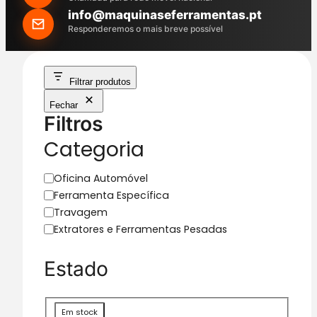
h
info@maquinaseferramentas.pt
Responderemos o mais breve possível
Filtrar produtos
Fechar
Filtros
Categoria
C
Oficina Automóvel
a
Ferramenta Específica
t
Travagem
e
Extratores e Ferramentas Pesadas
g
o
Estado
r
i
a
D
Em stock