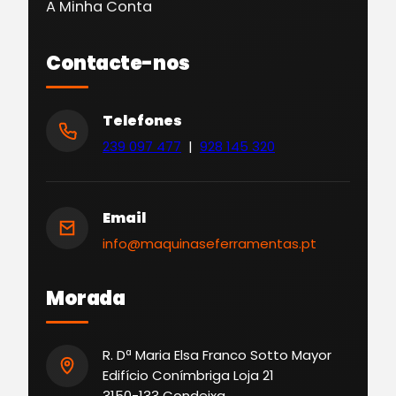
A Minha Conta
Contacte-nos
Telefones
239 097 477
|
928 145 320
Email
info@maquinaseferramentas.pt
Morada
R. Dª Maria Elsa Franco Sotto Mayor
Edifício Conímbriga Loja 21
3150-133 Condeixa