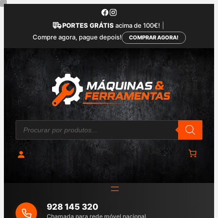
Saltar
para
PORTES GRÁTIS
acima de 100€!
|
o
Compre agora, pague depois!
COMPRAR AGORA!
conteúdo
P
r
o
d
u
c
t
s
s
e
a
928 145 320
r
c
Chamada para rede móvel nacional