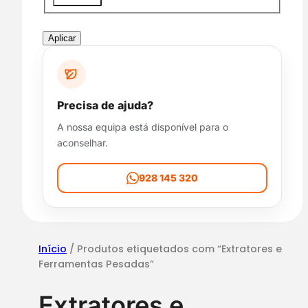
i
s
p
Aplicar
o
n
i
b
Precisa de ajuda?
i
A nossa equipa está disponível para o
l
aconselhar.
i
d
a
928 145 320
d
e
Início
/ Produtos etiquetados com “Extratores e
Ferramentas Pesadas”
Extratores e