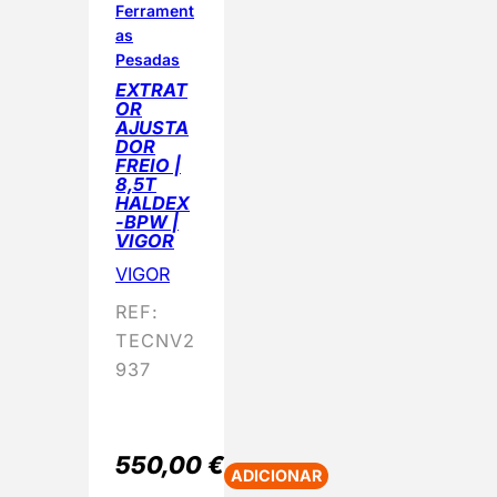
Ferrament
as
Pesadas
EXTRAT
OR
AJUSTA
DOR
FREIO |
8,5T
HALDEX
-BPW |
VIGOR
VIGOR
REF:
TECNV2
937
550,00
€
ADICIONAR