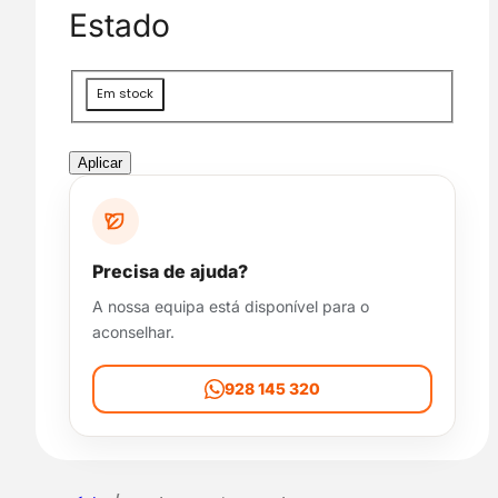
g
Estado
o
r
i
D
Em stock
a
i
s
p
Aplicar
o
n
i
b
Precisa de ajuda?
i
A nossa equipa está disponível para o
l
aconselhar.
i
d
a
928 145 320
d
e