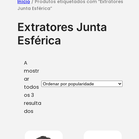
Início
/ Produtos etiquetados com “Extratores
Junta Esférica”
Extratores Junta
Esférica
A
mostr
ar
todos
os 3
resulta
O
dos
r
d
e