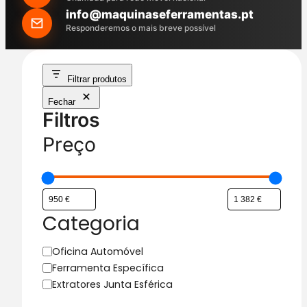
h
info@maquinaseferramentas.pt
Responderemos o mais breve possível
Filtrar produtos
Fechar
Filtros
Preço
Categoria
C
Oficina Automóvel
a
Ferramenta Específica
t
Extratores Junta Esférica
e