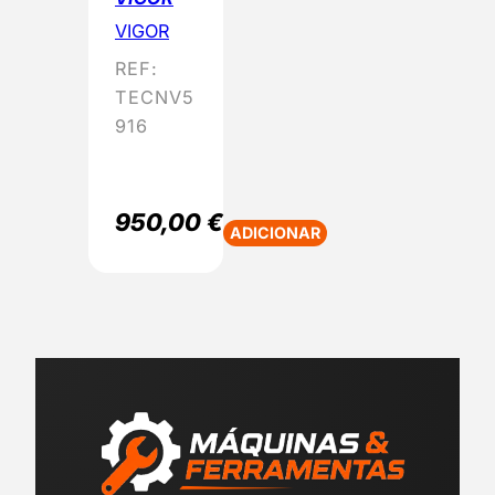
VIGOR
REF:
TECNV5
916
950,00
€
ADICIONAR