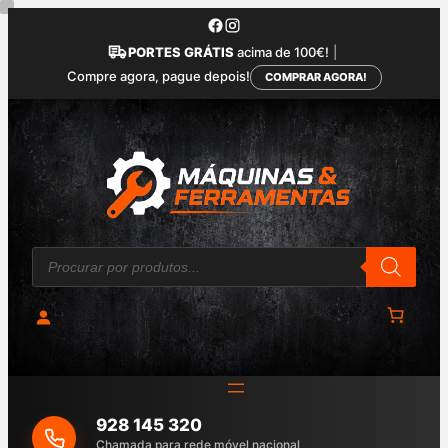
Saltar
para
PORTES GRÁTIS
acima de 100€!
|
o
Compre agora, pague depois!
COMPRAR AGORA!
conteúdo
P
r
o
d
u
c
t
s
s
e
a
928 145 320
r
c
Chamada para rede móvel nacional