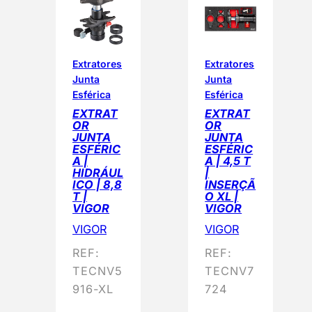
n
a
d
o
Extratores
Extratores
Junta
Junta
p
Esférica
Esférica
o
EXTRAT
EXTRAT
r
OR
OR
p
JUNTA
JUNTA
ESFÉRIC
ESFÉRIC
o
A |
A | 4,5 T
p
HIDRÁUL
|
ICO | 8,8
INSERÇÃ
u
T |
O XL |
l
VIGOR
VIGOR
a
VIGOR
VIGOR
r
REF:
REF:
i
TECNV5
TECNV7
d
916-XL
724
a