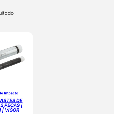
ultado
de Impacto
HASTES DE
 2 PEÇAS |
 | VIGOR