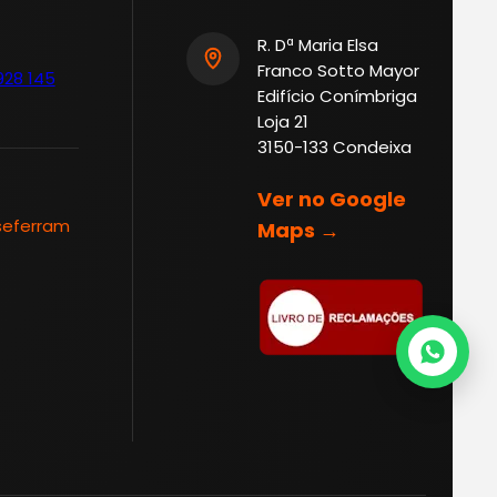
R. Dª Maria Elsa
Franco Sotto Mayor
928 145
Edifício Conímbriga
Loja 21
3150-133 Condeixa
Ver no Google
seferram
Maps →