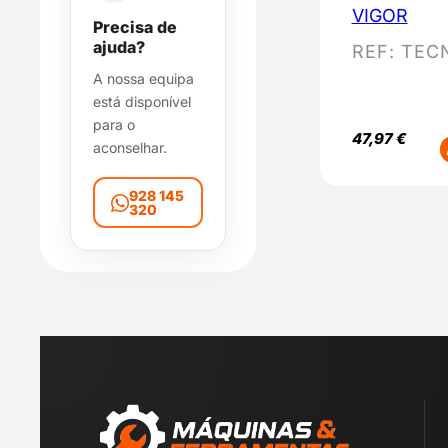
b
VIGOR
Precisa de
i
ajuda?
REF:
TECN
l
A nossa equipa
i
está disponível
d
para o
a
47,97
€
aconselhar.
d
e
928 145
320