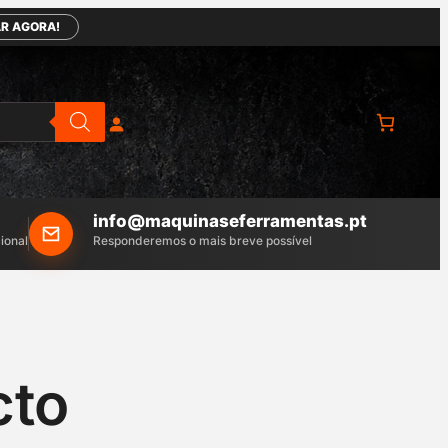
R AGORA!
info@maquinaseferramentas.pt
ional
Responderemos o mais breve possível
cto