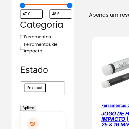
Apenas um res
Categoria
C
Ferramentas
a
Ferramentas de
t
Impacto
e
g
Estado
o
r
i
D
Em stock
a
i
s
Ferramentas 
p
Aplicar
o
JOGO DE 
IMPACTO |
n
25 & 16 MM
i