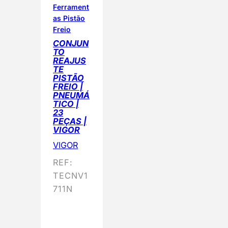
Ferrament
as Pistão
Freio
CONJUN
TO
REAJUS
TE
PISTÃO
FREIO |
PNEUMÁ
TICO |
23
PEÇAS |
VIGOR
VIGOR
REF:
TECNV1
711N