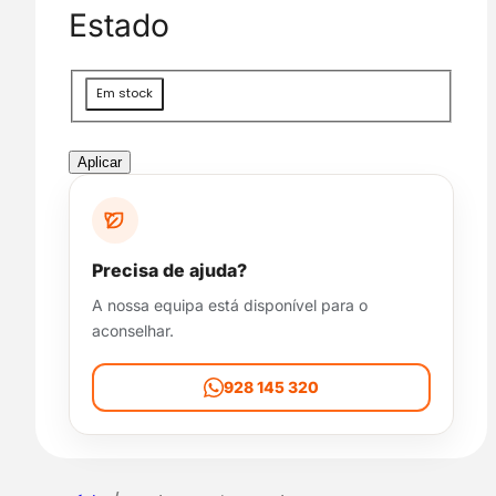
g
Estado
o
r
i
D
Em stock
a
i
s
p
Aplicar
o
n
i
b
Precisa de ajuda?
i
A nossa equipa está disponível para o
l
aconselhar.
i
d
a
928 145 320
d
e