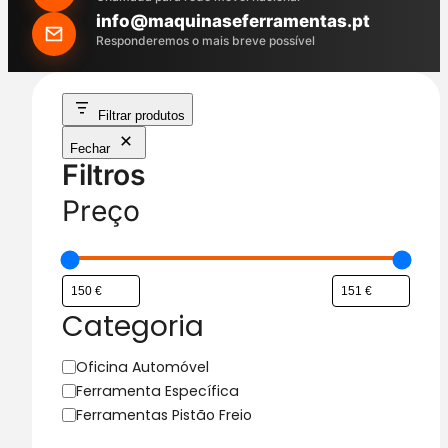
h
info@maquinaseferramentas.pt
Responderemos o mais breve possível
Filtrar produtos
Fechar
Filtros
Preço
Categoria
C
Oficina Automóvel
a
Ferramenta Específica
t
Ferramentas Pistão Freio
e