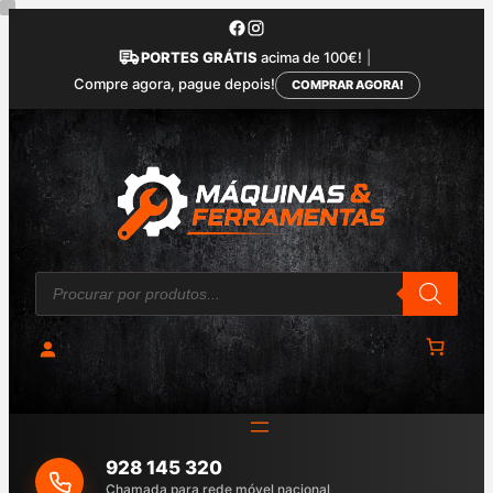
Saltar
para
PORTES GRÁTIS
acima de 100€!
|
o
Compre agora, pague depois!
COMPRAR AGORA!
conteúdo
P
r
o
d
u
c
t
s
s
e
a
928 145 320
r
c
Chamada para rede móvel nacional