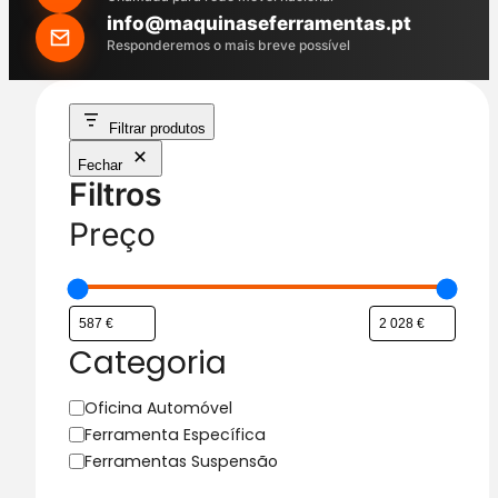
h
info@maquinaseferramentas.pt
Responderemos o mais breve possível
Filtrar produtos
Fechar
Filtros
Preço
Categoria
C
Oficina Automóvel
a
Ferramenta Específica
t
Ferramentas Suspensão
e