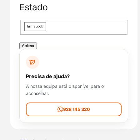
g
Estado
o
r
i
D
Em stock
a
i
s
p
Aplicar
o
n
i
b
Precisa de ajuda?
i
A nossa equipa está disponível para o
l
aconselhar.
i
d
a
928 145 320
d
e