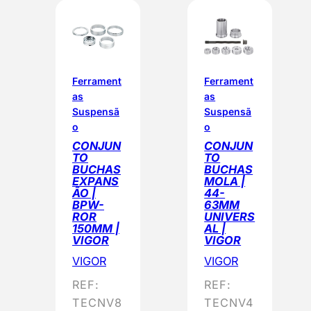
Ferrament
Ferrament
as
as
Suspensã
Suspensã
o
o
CONJUN
CONJUN
TO
TO
BUCHAS
BUCHAS
EXPANS
MOLA |
ÃO |
44-
BPW-
63MM
ROR
UNIVERS
150MM |
AL |
VIGOR
VIGOR
VIGOR
VIGOR
REF:
REF:
TECNV8
TECNV4