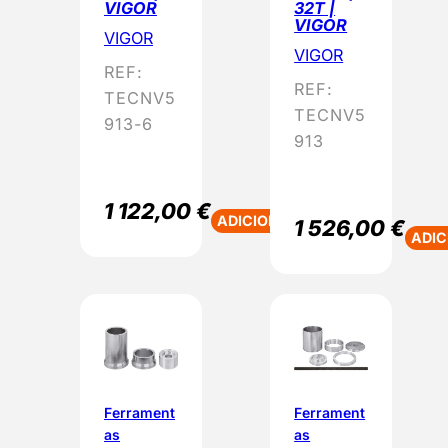
VIGOR
32T |
VIGOR
VIGOR
VIGOR
REF:
REF:
TECNV5
TECNV5
913-6
913
1 122,00
€
ADICIONAR
1 526,00
€
ADIC
Ferrament
Ferrament
as
as