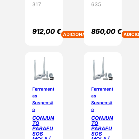
317
635
912,00
€
850,00
€
ADICIONAR
ADICI
Ferrament
Ferrament
as
as
Suspensã
Suspensã
o
o
CONJUN
CONJUN
TO
TO
PARAFU
PARAFU
SOS
SOS
MOLA |
MOLA |