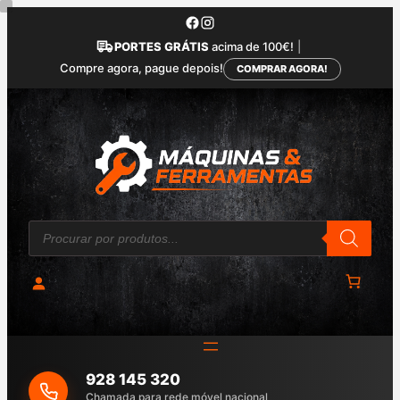
Saltar
para
PORTES GRÁTIS
acima de 100€!
|
o
Compre agora, pague depois!
COMPRAR AGORA!
conteúdo
P
r
o
d
u
c
t
s
s
e
a
928 145 320
r
c
Chamada para rede móvel nacional