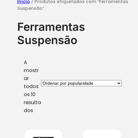
Início
/ Produtos etiquetados com “Ferramentas
Suspensão”
Ferramentas
Suspensão
A
mostr
ar
todos
os 10
resulta
O
dos
r
d
e