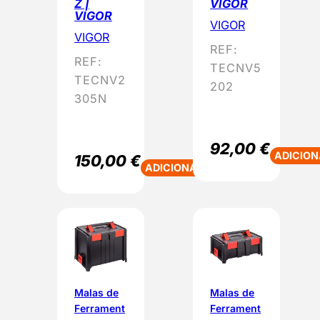
Z |
VIGOR
VIGOR
VIGOR
VIGOR
REF:
REF:
TECNV5
TECNV2
202
305N
92,00
€
ADICION
150,00
€
ADICIONAR
Malas de
Malas de
Ferrament
Ferrament