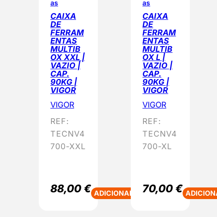
as
as
CAIXA
CAIXA
DE
DE
FERRAM
FERRAM
ENTAS
ENTAS
MULTIB
MULTIB
OX XXL |
OX L |
VAZIO |
VAZIO |
CAP.
CAP.
90KG |
90KG |
VIGOR
VIGOR
VIGOR
VIGOR
REF:
REF:
TECNV4
TECNV4
700-XXL
700-XL
88,00
€
70,00
€
ADICIONAR
ADICION