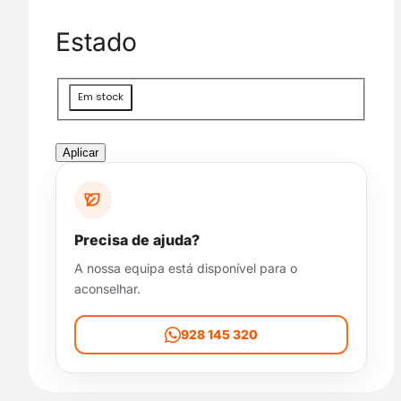
g
o
Estado
r
i
a
D
Em stock
i
s
p
Aplicar
o
n
i
b
Precisa de ajuda?
i
A nossa equipa está disponível para o
l
aconselhar.
i
d
a
928 145 320
d
e