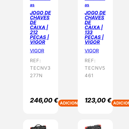
as
as
JOGO DE
JOGO DE
CHAVES
CHAVES
DE
DE
CAIXA |
CAIXA |
212
133
PEÇAS |
PEÇAS |
VIGOR
VIGOR
VIGOR
VIGOR
REF:
REF:
TECNV3
TECNV5
277N
461
246,00
€
123,00
€
ADICIONAR
ADICIO