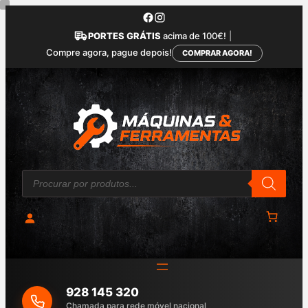
Saltar
para
PORTES GRÁTIS
acima de 100€!
|
o
Compre agora, pague depois!
COMPRAR AGORA!
conteúdo
P
r
o
d
u
c
t
s
s
e
a
928 145 320
r
c
Chamada para rede móvel nacional