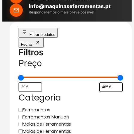
h
info@maquinaseferramentas.pt
Responderemos o mais breve possível
Filtrar produtos
Fechar
Filtros
Preço
Categoria
C
Ferramentas
a
Ferramentas Manuais
t
Malas de Ferramentas
e
Malas de Ferramentas