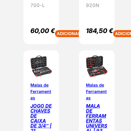
700-L
920N
60,00
€
184,50
€
ADICIONAR
ADICIO
Malas de
Malas de
Ferrament
Ferrament
as
as
JOGO DE
MALA
CHAVES
DE
DE
FERRAM
CAIXA
ENTAS
DE 3/4″ |
UNIVERS
21
AL | 93