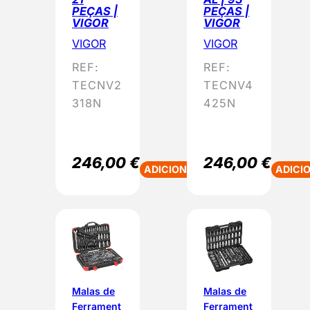
PEÇAS |
PEÇAS |
VIGOR
VIGOR
VIGOR
VIGOR
REF:
REF:
TECNV2
TECNV4
318N
425N
246,00
€
246,00
€
ADICIONAR
ADICI
Malas de
Malas de
Ferrament
Ferrament