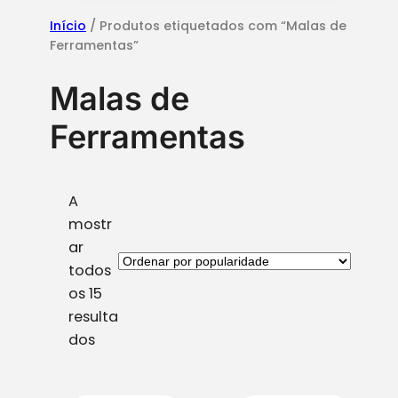
Início
/ Produtos etiquetados com “Malas de
Ferramentas”
Malas de
Ferramentas
A
mostr
ar
todos
os 15
resulta
O
dos
r
d