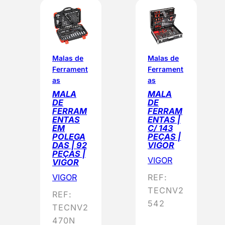
e
n
a
d
o
Malas de
Malas de
Ferrament
Ferrament
p
as
as
o
MALA
MALA
r
DE
DE
p
FERRAM
FERRAM
ENTAS
ENTAS |
o
EM
C/ 143
p
POLEGA
PEÇAS |
DAS | 92
VIGOR
u
PEÇAS |
VIGOR
l
VIGOR
a
VIGOR
REF:
r
TECNV2
REF:
i
542
TECNV2
d
470N