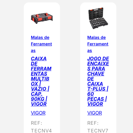
Malas de
Malas de
Ferrament
Ferrament
as
as
CAIXA
JOGO DE
DE
ENCAIXE
FERRAM
S PARA
ENTAS
CHAVE
MULTIB
DE
OX |
CAIXA
VAZIO |
T-PLUS |
CAP.
60
90KG |
PEÇAS |
VIGOR
VIGOR
VIGOR
VIGOR
REF:
REF:
TECNV4
TECNV7