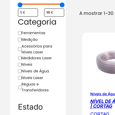
A mostrar 1–30
Categoria
C
Ferramentas
a
Medição
t
Acessórios para
e
Níveis Laser
g
Medidores Laser
o
Níveis
r
Níveis de Água
i
Níveis Laser
a
Réguas e
Transferidores
Níveis de Ág
NÍVEL DE 
Estado
| CORTAG
CORTAG