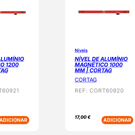
Níveis
ALUMÍNIO
NÍVEL DE ALUMÍNIO
O 1200
MAGNÉTICO 1000
TAG
MM | CORTAG
CORTAG
T60921
REF:
CORT60920
17,00
€
ADICIONAR
ADICIONAR