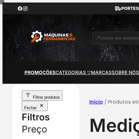
Saltar
PORTES
para
o
conteúdo
P
r
o
d
u
c
t
PROMOÇÕES
CATEGORIAS ▽
MARCAS
SOBRE NÓS
s
s
e
a
r
Filtrar produtos
c
Início
/ Produtos e
h
Fechar
Filtros
Medi
Preço