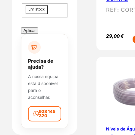
D
REF:
COR
Em stock
i
s
p
Aplicar
o
29,00
€
n
i
b
Precisa de
i
ajuda?
l
A nossa equipa
i
está disponível
d
para o
a
aconselhar.
d
e
928 145
320
Níveis de Ág