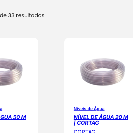
O
 de 33 resultados
r
d
e
n
a
d
o
p
o
r
p
ua
Níveis de Água
o
ÁGUA 50 M
NÍVEL DE ÁGUA 20 M
p
| CORTAG
u
CORTAG