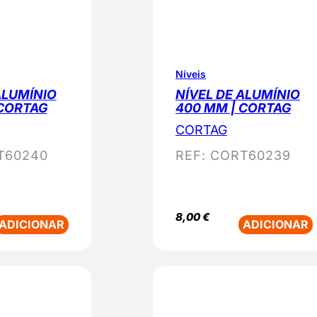
Níveis
ALUMÍNIO
NÍVEL DE ALUMÍNIO
 CORTAG
400 MM | CORTAG
CORTAG
T60240
REF:
CORT60239
8,00
€
ADICIONAR
ADICIONAR