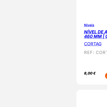
Níveis
NÍVEL DE 
460 MM |
CORTAG
REF:
COR
8,00
€