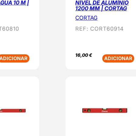
GUA 10 M |
NÍVEL DE ALUMÍNIO
1200 MM | CORTAG
CORTAG
T60810
REF:
CORT60914
16,00
€
ADICIONAR
ADICIONAR