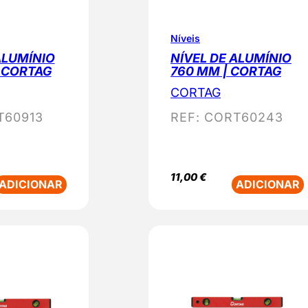
Níveis
ALUMÍNIO
NÍVEL DE ALUMÍNIO
 CORTAG
760 MM | CORTAG
CORTAG
T60913
REF:
CORT60243
11,00
€
ADICIONAR
ADICIONAR