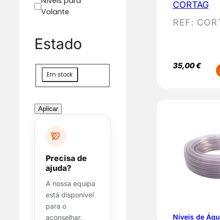
Níveis para
CORTAG
Volante
REF:
COR
Estado
35,00
€
D
Em stock
i
s
p
Aplicar
o
n
i
b
Precisa de
i
ajuda?
l
A nossa equipa
i
está disponível
d
para o
a
Níveis de Ág
aconselhar.
d