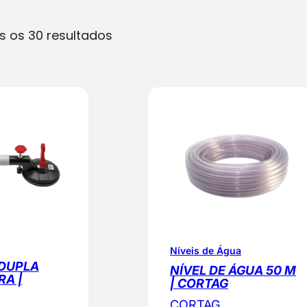
O
s os 30 resultados
r
d
e
n
a
d
o
p
o
r
p
Níveis de Água
o
DUPLA
NÍVEL DE ÁGUA 50 M
RA |
p
| CORTAG
u
CORTAG