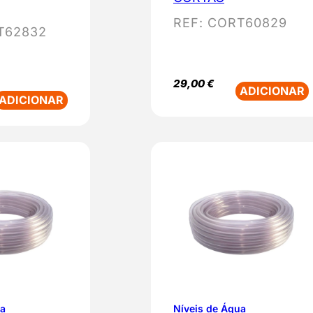
l
REF:
CORT60829
T62832
a
r
i
29,00
€
ADICIONAR
d
ADICIONAR
a
d
e
ua
Níveis de Água