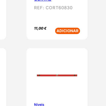
REF:
CORT60830
11,00
€
ADICIONAR
Níveis