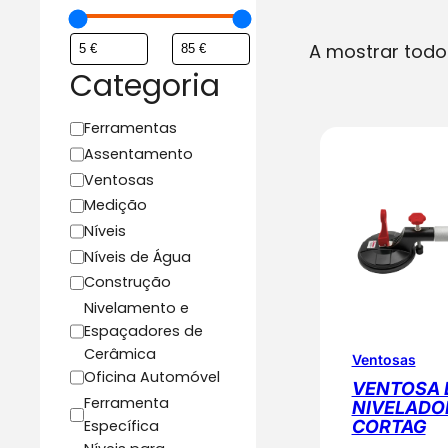
A mostrar todo
Categoria
C
Ferramentas
a
Assentamento
t
Ventosas
e
Medição
g
Níveis
o
Níveis de Água
r
Construção
i
Nivelamento e
a
Espaçadores de
Cerâmica
Ventosas
Oficina Automóvel
VENTOSA 
Ferramenta
NIVELADO
Específica
CORTAG