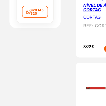
e
NÍVEL DE Á
CORTAG
928 145
320
CORTAG
REF:
COR
7,00
€