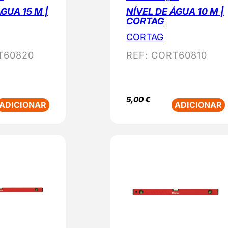
GUA 15 M |
NÍVEL DE ÁGUA 10 M |
CORTAG
CORTAG
T60820
REF:
CORT60810
5,00
€
ADICIONAR
ADICIONAR