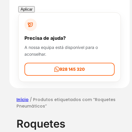
s
p
Aplicar
o
n
i
b
Precisa de ajuda?
i
A nossa equipa está disponível para o
l
aconselhar.
i
d
a
928 145 320
d
e
Início
/ Produtos etiquetados com “Roquetes
Pneumáticos”
Roquetes