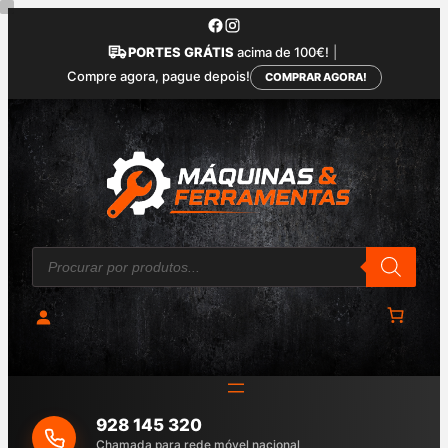
Saltar
para
PORTES GRÁTIS
acima de 100€!
|
o
Compre agora, pague depois!
COMPRAR AGORA!
conteúdo
P
r
o
d
u
c
t
s
s
e
a
928 145 320
r
c
Chamada para rede móvel nacional