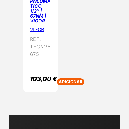
PNEUMÁ
TICO
1/2″ |
67NM |
VIGOR
VIGOR
REF:
TECNV5
675
103,00
€
ADICIONAR