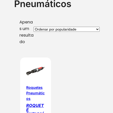
Pneumáticos
Apena
s um
resulta
do
Roquetes
Pneumátic
os
ROQUET
E