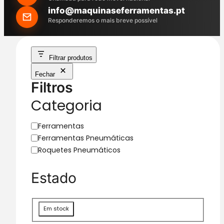
h
info@maquinaseferramentas.pt
Responderemos o mais breve possível
Filtrar produtos
Fechar
Filtros
Categoria
C
Ferramentas
a
Ferramentas Pneumáticas
t
Roquetes Pneumáticos
e
g
Estado
o
r
i
D
Em stock
a
i