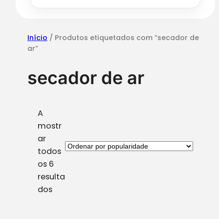
e
Início
/ Produtos etiquetados com “secador de
ar”
secador de ar
A
mostr
ar
todos
os 6
resulta
O
dos
r
d