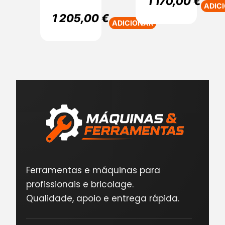
1 170,00
€
ADIC
1 205,00
€
ADICIONAR
Ferramentas e máquinas para
profissionais e bricolage.
Qualidade, apoio e entrega rápida.