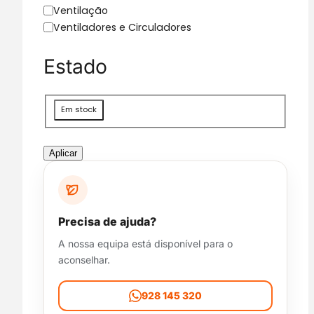
g
Ventilação
o
Ventiladores e Circuladores
r
i
Estado
a
D
Em stock
i
s
p
Aplicar
o
n
i
b
Precisa de ajuda?
i
A nossa equipa está disponível para o
l
aconselhar.
i
d
a
928 145 320
d