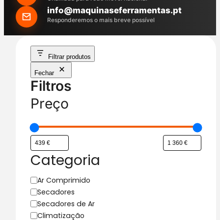
h
info@maquinaseferramentas.pt
Responderemos o mais breve possível
Filtrar produtos
Fechar
Filtros
Preço
Categoria
C
Ar Comprimido
a
Secadores
t
Secadores de Ar
e
Climatização