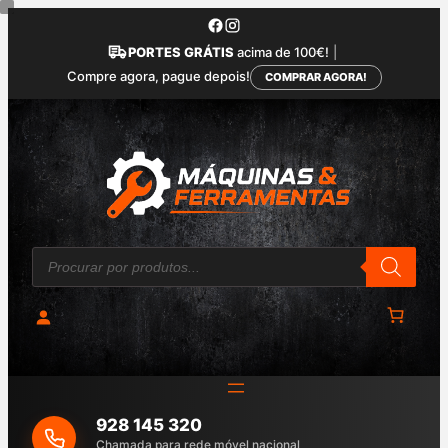
Saltar
para
PORTES GRÁTIS
acima de 100€!
|
o
Compre agora, pague depois!
COMPRAR AGORA!
conteúdo
P
r
o
d
u
c
t
s
s
e
a
928 145 320
r
c
Chamada para rede móvel nacional