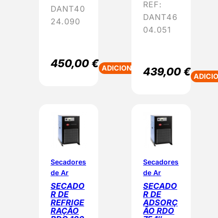
a
REF:
DANT40
d
DANT46
24.090
e
04.051
450,00
€
ADICIONAR
439,00
€
ADICI
Secadores
Secadores
de Ar
de Ar
SECADO
SECADO
R DE
R DE
REFRIGE
ADSORÇ
RAÇÃO
ÃO RDO