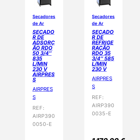
Secadores
Secadores
de Ar
de Ar
SECADO
SECADO
R DE
R DE
ADSORÇ
REFRIGE
ÃO RDO
RAÇÃO
50 3/4″
RDO 35
835
3/4″ 585
L/MIN
L/MIN
230 V
230 V
AIRPRES
AIRPRES
S
S
AIRPRES
S
REF:
AIRP390
REF:
0035-E
AIRP390
0050-E