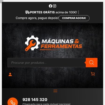
Saltar
para
PORTES GRÁTIS
acima de 100€!
|
o
Compre agora, pague depois!
COMPRAR AGORA!
conteúdo
P
r
o
d
u
c
t
s
s
e
a
928 145 320
r
c
Chamada para rede móvel nacional