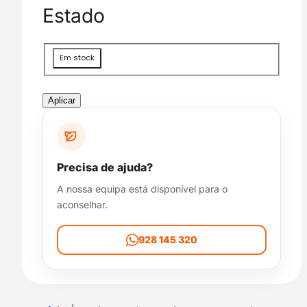
g
Estado
o
r
i
D
Em stock
a
i
s
p
Aplicar
o
n
i
b
Precisa de ajuda?
i
A nossa equipa está disponível para o
l
aconselhar.
i
d
a
928 145 320
d
e