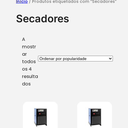
Início
/ Produtos etiquetados com “Secadores”
Secadores
A
mostr
ar
todos
os 4
resulta
O
dos
r
d
e
n
a