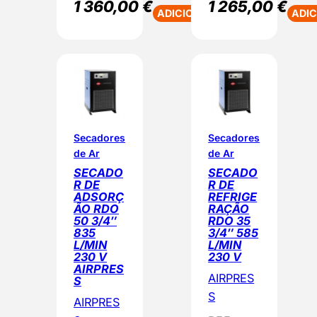
1 360,00
€
1 265,00
€
ADICIONAR
ADI
Secadores
Secadores
de Ar
de Ar
SECADO
SECADO
R DE
R DE
ADSORÇ
REFRIGE
ÃO RDO
RAÇÃO
50 3/4″
RDO 35
835
3/4″ 585
L/MIN
L/MIN
230 V
230 V
AIRPRES
AIRPRES
S
S
AIRPRES