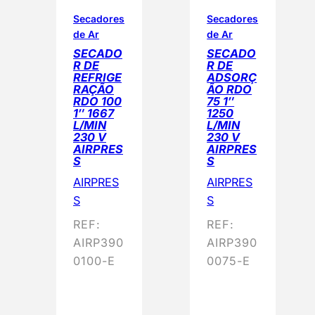
d
o
Secadores
Secadores
de Ar
de Ar
p
SECADO
SECADO
o
R DE
R DE
r
REFRIGE
ADSORÇ
RAÇÃO
ÃO RDO
p
RDO 100
75 1″
o
1″ 1667
1250
L/MIN
L/MIN
p
230 V
230 V
u
AIRPRES
AIRPRES
S
S
l
a
AIRPRES
AIRPRES
r
S
S
i
REF:
REF:
d
AIRP390
AIRP390
a
0100-E
0075-E
d
e