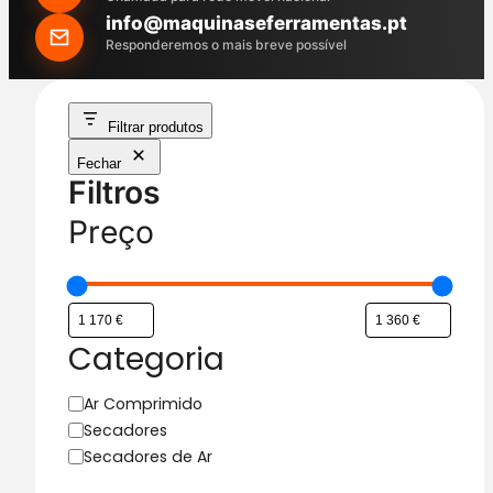
h
info@maquinaseferramentas.pt
Responderemos o mais breve possível
Filtrar produtos
Fechar
Filtros
Preço
Categoria
C
Ar Comprimido
a
Secadores
t
Secadores de Ar
e