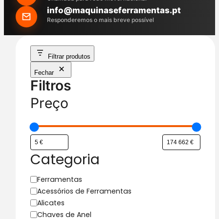
h
info@maquinaseferramentas.pt
Responderemos o mais breve possível
Filtrar produtos
Fechar
Filtros
Preço
Categoria
C
Ferramentas
a
Acessórios de Ferramentas
t
Alicates
e
Chaves de Anel