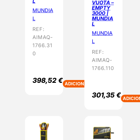
L
VUOTA –
EMPTY
MUNDIA
3000 |
L
MUNDIA
L
REF:
MUNDIA
AIMAQ-
L
1766.31
REF:
0
AIMAQ-
1766.110
398,52
€
ADICIONAR
301,35
€
ADICIO