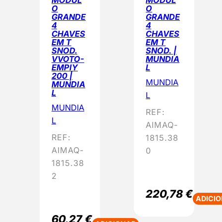
MÓDUL
MÓDUL
O
O
GRANDE
GRANDE
4
4
CHAVES
CHAVES
EM T
EM T
SNOD.
SNOD. |
VVOTO-
MUNDIA
EMPIY
L
200 |
MUNDIA
MUNDIA
L
L
MUNDIA
REF:
L
AIMAQ-
REF:
1815.38
AIMAQ-
0
1815.38
2
220,78
€
ADICI
60,27
€