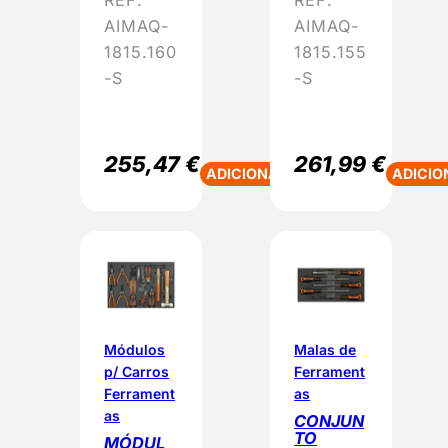
AIMAQ-
AIMAQ-
1815.160
1815.155
-S
-S
255,47
€
261,99
€
ADICIONAR
ADICIO
Módulos
Malas de
p/ Carros
Ferrament
Ferrament
as
as
CONJUN
TO
MÓDUL