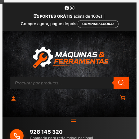
Saltar
para
PORTES GRÁTIS
acima de 100€!
|
o
Compre agora, pague depois!
COMPRAR AGORA!
conteúdo
P
r
o
d
u
c
t
s
s
e
a
928 145 320
r
c
Chamada para rede móvel nacional