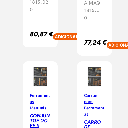
1815.02
AIMAQ-
0
1815.01
0
80,87
€
ADICIONAR
77,24
€
ADICION
Ferrament
Carros
as
com
Manuais
Ferrament
as
CONJUN
TOE OO
CARRO
EE 5
DE