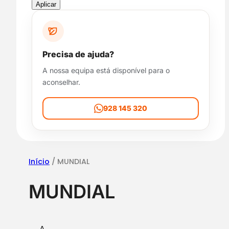
p
Aplicar
o
n
i
b
Precisa de ajuda?
i
A nossa equipa está disponível para o
l
aconselhar.
i
d
a
928 145 320
d
e
Início
/ MUNDIAL
MUNDIAL
A