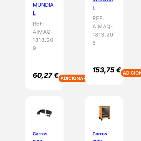
MUNDIA
L
L
REF:
REF:
AIMAQ-
AIMAQ-
1813.20
1813.20
8
9
153,75
€
ADICIO
60,27
€
ADICIONAR
Carros
Carros
com
com