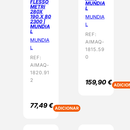
FLESSO
MUNDIA
o
METRI
L
280X
p
190.X 80
MUNDIA
u
2300 |
L
MUNDIA
l
L
REF:
a
MUNDIA
AIMAQ-
r
L
1815.59
i
0
REF:
d
AIMAQ-
a
1820.91
d
2
e
159,90
€
ADICIO
77,49
€
ADICIONAR