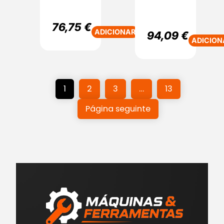
76,75
€
ADICIONAR
94,09
€
ADICION
1
2
3
…
13
Página seguinte