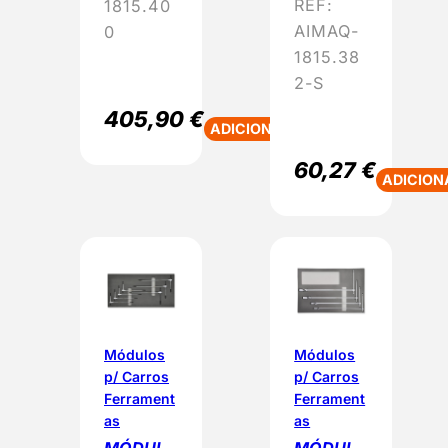
REF:
1815.40
AIMAQ-
0
1815.38
2-S
405,90
€
ADICIONAR
60,27
€
ADICION
Módulos
Módulos
p/ Carros
p/ Carros
Ferrament
Ferrament
as
as