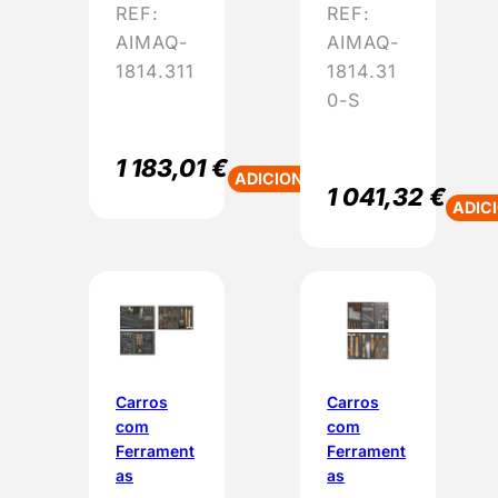
REF:
REF:
AIMAQ-
AIMAQ-
1814.311
1814.31
0-S
1 183,01
€
ADICIONAR
1 041,32
€
ADIC
Carros
Carros
com
com
Ferrament
Ferrament
as
as