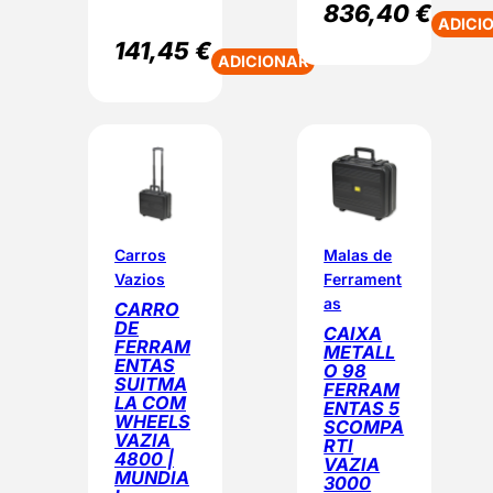
836,40
€
ADICI
141,45
€
ADICIONAR
Carros
Malas de
Vazios
Ferrament
as
CARRO
DE
CAIXA
FERRAM
METALL
ENTAS
O 98
SUITMA
FERRAM
LA COM
ENTAS 5
WHEELS
SCOMPA
VAZIA
RTI
4800 |
VAZIA
MUNDIA
3000