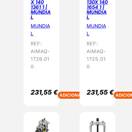
X 140
130X 140
1361 1 |
1654 1 |
MUNDIA
MUNDIA
L
L
MUNDIA
MUNDIA
L
L
REF:
REF:
AIMAQ-
AIMAQ-
1726.01
1725.01
0
0
231,55
€
231,55
€
ADICIONAR
ADICIO