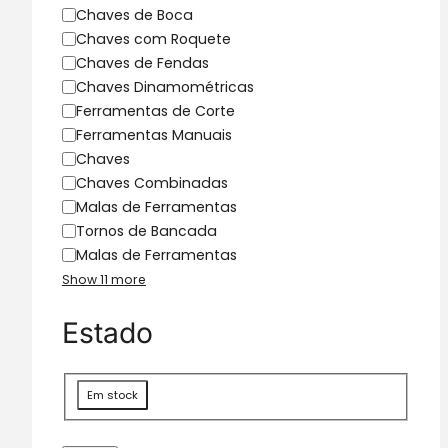
g
Chaves de Boca
o
Chaves com Roquete
r
Chaves de Fendas
i
Chaves Dinamométricas
a
Ferramentas de Corte
Ferramentas Manuais
Chaves
Chaves Combinadas
Malas de Ferramentas
Tornos de Bancada
Malas de Ferramentas
Show 11 more
Estado
D
Em stock
i
s