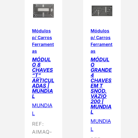
Módulos
Módulos
p/ Carros
p/ Carros
Ferrament
Ferrament
as
as
MÓDUL
MÓDUL
O 8
O
CHAVES
GRANDE
“T”
4
ARTICUL
CHAVES
ADAS |
EM T
MUNDIA
SNOD.
L
VAZIO
200 |
MUNDIA
MUNDIA
L
L
MUNDIA
REF:
L
AIMAQ-