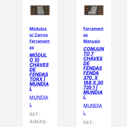
Módulos
Ferrament
p/ Carros
as
Ferrament
Manuais
as
COMJUN
TO 7
MÓDUL
CHAVES
O 10
DE
CHAVES
FENDAS
DE
FENDA
FENDAS
370. X
TORX |
188 X 30
MUNDIA
735 1 |
L
MUNDIA
L
MUNDIA
L
MUNDIA
L
REF:
AIMAQ-
REF: