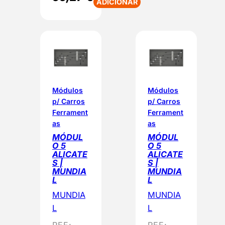
ADICIONAR
Módulos
Módulos
p/ Carros
p/ Carros
Ferrament
Ferrament
as
as
MÓDUL
MÓDUL
O 5
O 5
ALICATE
ALICATE
S |
S |
MUNDIA
MUNDIA
L
L
MUNDIA
MUNDIA
L
L
REF:
REF: