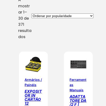
mostr
ar 1–
30 de
371
resulta
O
dos
r
d
e
n
a
d
o
Armários /
Ferrament
Painéis
as
p
Manuais
EXPOSIT
o
OR IN
ADATTA
r
CARTÃO
TORE DA
12
p
/2 F |