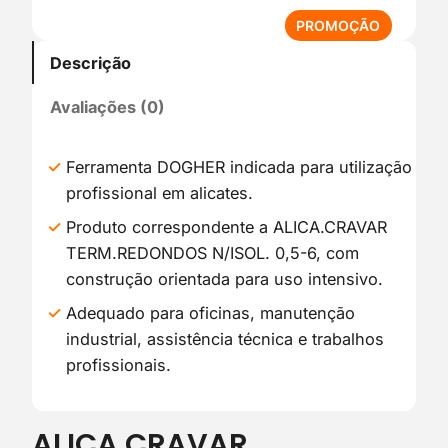
P
PROMOÇÃO
R
Descrição
O
D
Avaliações (0)
U
T
O
Ferramenta DOGHER indicada para utilização
E
profissional em alicates.
M
P
Produto correspondente a ALICA.CRAVAR
R
TERM.REDONDOS N/ISOL. 0,5-6, com
O
construção orientada para uso intensivo.
M
O
Adequado para oficinas, manutenção
Ç
industrial, assistência técnica e trabalhos
Ã
profissionais.
O
ALICA.CRAVAR