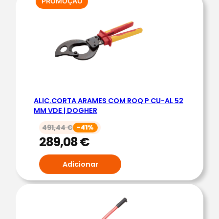
PRODUTO
PROMOÇÃO
EM
/
PROMOÇÃO
I
S
O
L
.
0
ALIC.CORTA ARAMES COM ROQ P CU-AL 52
,
MM VDE | DOGHER
5
-
491,44
€
-41%
289,08
€
6
|
Adicionar
D
O
G
H
E