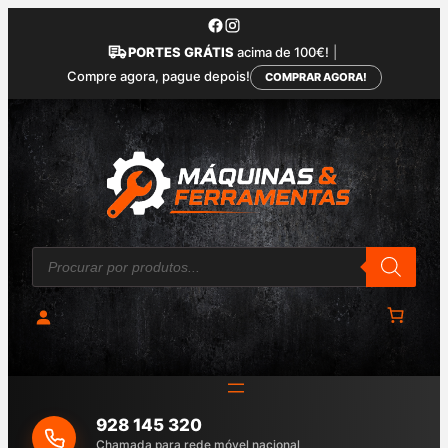
Saltar
para
PORTES GRÁTIS
acima de 100€!
|
o
Compre agora, pague depois!
COMPRAR AGORA!
conteúdo
P
r
o
d
u
c
t
s
s
e
a
928 145 320
r
c
Chamada para rede móvel nacional