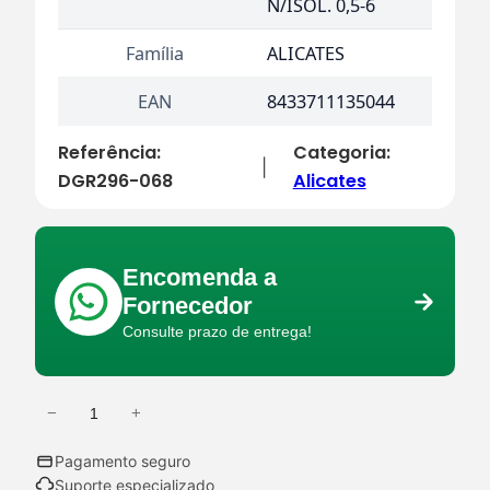
N/ISOL. 0,5-6
Família
ALICATES
EAN
8433711135044
Referência:
Categoria:
|
DGR296-068
Alicates
Encomenda a
Fornecedor
Consulte prazo de entrega!
−
+
Q
u
Pagamento seguro
a
Suporte especializado