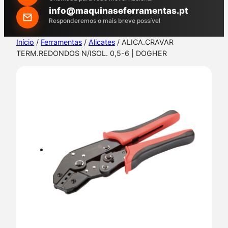
h
info@maquinaseferramentas.pt
Responderemos o mais breve possível
Início
/
Ferramentas
/
Alicates
/ ALICA.CRAVAR
TERM.REDONDOS N/ISOL. 0,5-6 | DOGHER