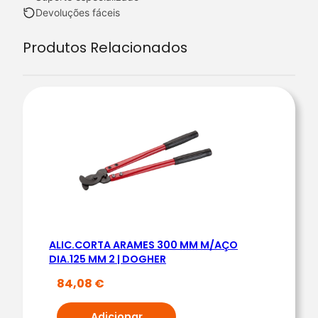
n
Devoluções fáceis
t
Produtos Relacionados
i
d
a
d
e
d
e
A
L
I
C
ALIC.CORTA ARAMES 300 MM M/AÇO
A
DIA.125 MM 2 | DOGHER
.
84,08
€
C
R
Adicionar