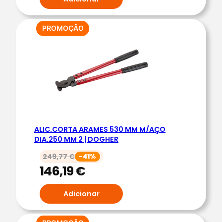
A
V
A
PRODUTO
PROMOÇÃO
EM
R
PROMOÇÃO
T
E
R
M
.
R
ALIC.CORTA ARAMES 530 MM M/AÇO
E
DIA.250 MM 2 | DOGHER
D
249,77
€
-41%
O
146,19
€
N
D
Adicionar
O
S
N