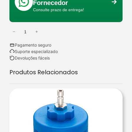
Fornecedor
Consulte prazo de entrega!
−
+
Q
u
Pagamento seguro
a
Suporte especializado
n
Devoluções fáceis
t
Produtos Relacionados
i
d
a
d
e
d
e
A