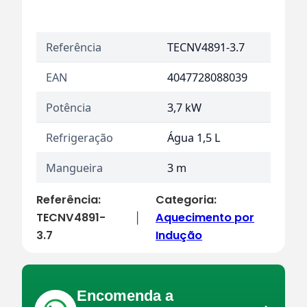
Referência
TECNV4891-3.7
EAN
4047728088039
Potência
3,7 kW
Refrigeração
Água 1,5 L
Mangueira
3 m
Referência:
Categoria:
TECNV4891-
Aquecimento por
|
3.7
Indução
Encomenda a