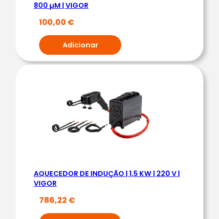
800 µM | VIGOR
3
100,00
€
,
7
Adicionar
K
W
|
R
E
F
R
I
G
.
AQUECEDOR DE INDUÇÃO | 1,5 KW | 220 V |
Á
VIGOR
G
786,22
€
U
A