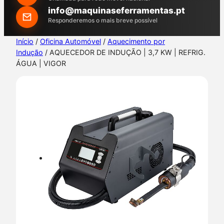
h
info@maquinaseferramentas.pt
Responderemos o mais breve possível
Início
/
Oficina Automóvel
/
Aquecimento por
Indução
/ AQUECEDOR DE INDUÇÃO | 3,7 KW | REFRIG.
ÁGUA | VIGOR