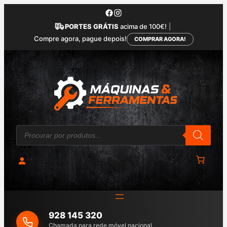
Saltar
para
PORTES GRÁTIS
acima de 100€!
|
o
Compre agora, pague depois!
COMPRAR AGORA!
conteúdo
P
r
o
d
u
c
t
s
s
e
a
928 145 320
r
c
Chamada para rede móvel nacional