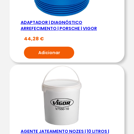
Q
U
E
ADAPTADOR | DIAGNÓSTICO
C
ARREFECIMENTO | PORSCHE | VIGOR
E
44,28
€
D
O
Adicionar
R
D
E
I
N
D
U
Ç
Ã
O
AGENTE JATEAMENTO NOZES | 10 LITROS |
|