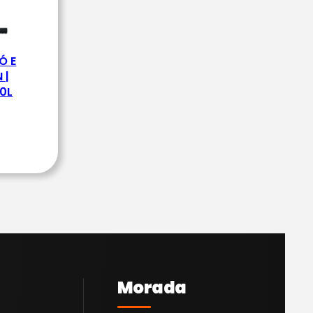
Ó E
 |
30L
Morada