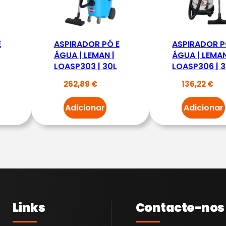
A
S
P
E
ASPIRADOR PÓ E
ASPIRADOR P
I
ÁGUA | LEMAN |
ÁGUA | LEMAN
LOASP303 | 30L
LOASP306 | 
R
A
262,89
€
136,22
€
D
Adicionar
Adicionar
O
R
I
N
O
X
3
Links
Contacte-nos
0
L