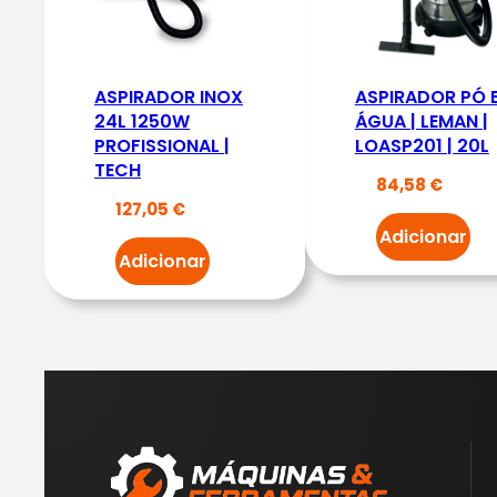
ASPIRADOR INOX
ASPIRADOR PÓ 
24L 1250W
ÁGUA | LEMAN |
PROFISSIONAL |
LOASP201 | 20L
TECH
84,58
€
127,05
€
Adicionar
Adicionar