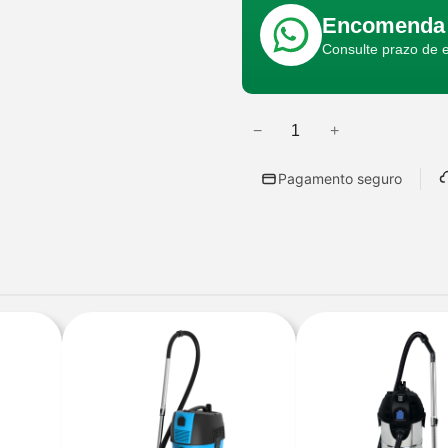
Encomenda 
Consulte prazo de 
−
+
Q
u
Pagamento seguro
a
n
t
i
d
a
d
e
d
e