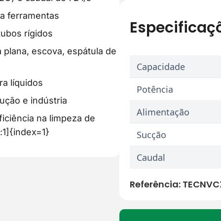
ra ferramentas
Especificaç
tubos rígidos
 plana, escova, espátula de
Capacidade
ra líquidos
Potência
ução e indústria
Alimentação
iciência na limpeza de
:1]{index=1}
Sucção
Caudal
Referência:
TECNVC