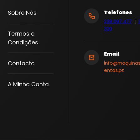
1
Sobre Nós
Telefones
5
239 097 477
|
0
320
Termos e
0
Condições
W
P
Email
R
Contacto
info@maquina
O
entas.pt
F
A Minha Conta
I
S
S
I
O
N
A