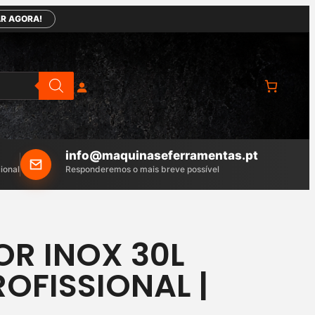
R AGORA!
info@maquinaseferramentas.pt
ional
Responderemos o mais breve possível
OR INOX 30L
OFISSIONAL |