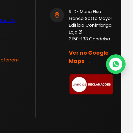
R. Dª Maria Elsa
Franco Sotto Mayor
928 145
Edifício Conímbriga
Loja 21
3150-133 Condeixa
Ver no Google
seferram
Maps →