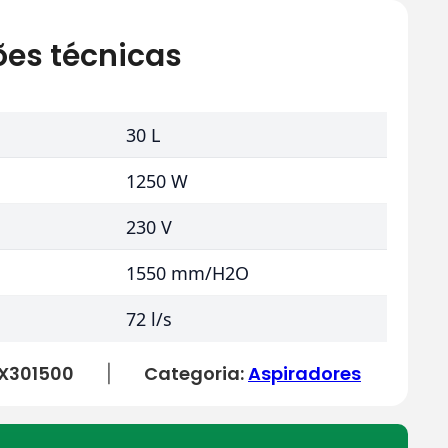
ões técnicas
30 L
1250 W
230 V
1550 mm/H2O
72 l/s
X301500
Categoria:
Aspiradores
|