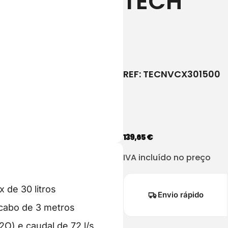
TECH
REF:
TECNVCX301500
139,65
€
IVA incluído no preço
 de 30 litros
Envio rápido
cabo de 3 metros
O) e caudal de 72 l/s