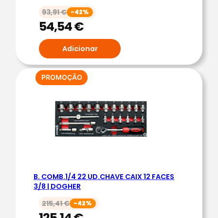
X
93,91
€
-42%
A
54,54
€
I
M
Adicionar
P
A
PRODUTO
PROMOÇÃO
C
EM
T
PROMOÇÃO
O
1
/
2
|
D
B. COMB.1/4 22 UD.CHAVE CAIX 12 FACES
O
3/8 | DOGHER
G
215,41
€
-42%
H
125,14
€