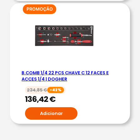
PRODUTO
PROMOÇÃO
EM
PROMOÇÃO
B.COMB 1/4 22 PCS CHAVE C 12 FACES E
ACCES 1/4 | DOGHER
234,85
€
-42%
136,42
€
Adicionar