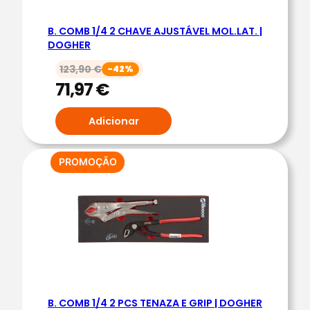
O
B. COMB 1/4 2 CHAVE AJUSTÁVEL MOL.LAT. |
M
DOGHER
B
123,90
€
-42%
.
71,97
€
1
/
Adicionar
3
2
3
PRODUTO
PROMOÇÃO
EM
C
PROMOÇÃO
H
A
V
E
C
A
B. COMB 1/4 2 PCS TENAZA E GRIP | DOGHER
I