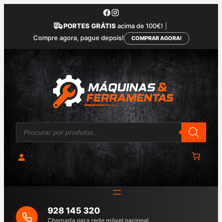
Saltar
para
PORTES GRÁTIS
acima de 100€!
|
o
Compre agora, pague depois!
COMPRAR AGORA!
conteúdo
P
r
o
d
u
c
t
s
s
e
a
928 145 320
r
c
Chamada para rede móvel nacional