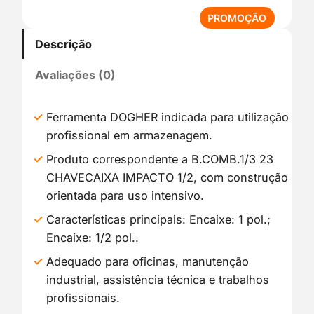
P
PROMOÇÃO
R
Descrição
O
D
Avaliações (0)
U
T
O
Ferramenta DOGHER indicada para utilização
E
profissional em armazenagem.
M
P
Produto correspondente a B.COMB.1/3 23
R
CHAVECAIXA IMPACTO 1/2, com construção
O
orientada para uso intensivo.
M
O
Características principais: Encaixe: 1 pol.;
Ç
Encaixe: 1/2 pol..
Ã
Adequado para oficinas, manutenção
O
industrial, assistência técnica e trabalhos
profissionais.