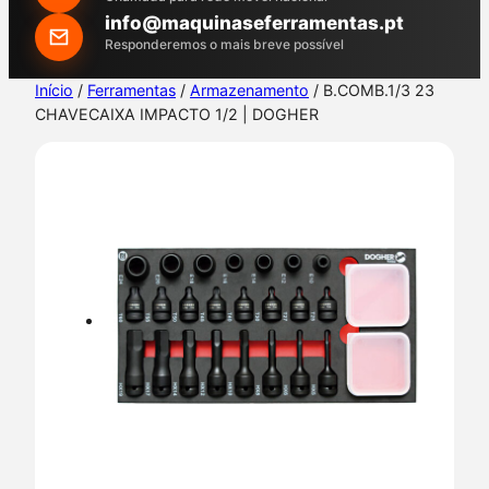
h
info@maquinaseferramentas.pt
Responderemos o mais breve possível
Início
/
Ferramentas
/
Armazenamento
/ B.COMB.1/3 23
CHAVECAIXA IMPACTO 1/2 | DOGHER