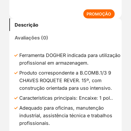
P
PROMOÇÃO
R
Descrição
O
D
Avaliações (0)
U
T
O
Ferramenta DOGHER indicada para utilização
E
profissional em armazenagem.
M
P
Produto correspondente a B.COMB.1/3 9
R
CHAVES ROQUETE REVER. 15º, com
O
construção orientada para uso intensivo.
M
O
Características principais: Encaixe: 1 pol..
Ç
Adequado para oficinas, manutenção
Ã
industrial, assistência técnica e trabalhos
O
profissionais.