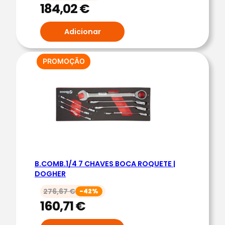
184,02
€
E
T
Adicionar
E
R
E
PRODUTO
PROMOÇÃO
EM
V
PROMOÇÃO
E
R
.
1
5
º
B.COMB.1/4 7 CHAVES BOCA ROQUETE |
|
DOGHER
D
O
276,67
€
-42%
160,71
€
G
H