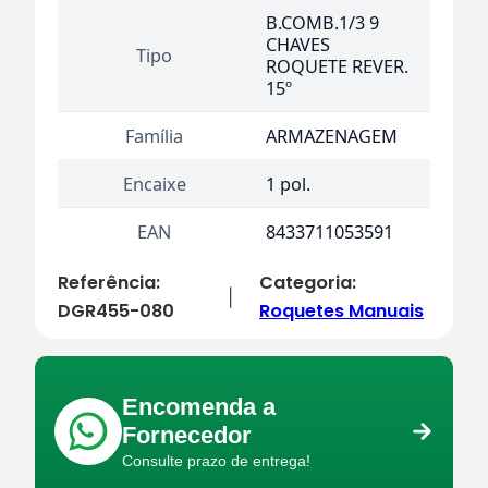
B.COMB.1/3 9
CHAVES
Tipo
ROQUETE REVER.
15º
Família
ARMAZENAGEM
Encaixe
1 pol.
EAN
8433711053591
Referência:
Categoria:
|
DGR455-080
Roquetes Manuais
Encomenda a
Fornecedor
Consulte prazo de entrega!