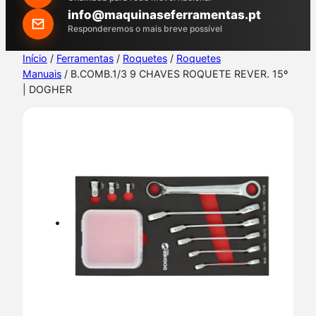
h
info@maquinaseferramentas.pt
Responderemos o mais breve possível
Início
/
Ferramentas
/
Roquetes
/
Roquetes
Manuais
/ B.COMB.1/3 9 CHAVES ROQUETE REVER. 15º
| DOGHER