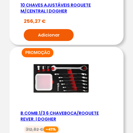
10 CHAVES AJUSTÁVEIS ROQUETE
M
M/CENTRAL | DOGHER
B
256,27
€
.
1
Adicionar
/
3
9
PRODUTO
PROMOÇÃO
EM
C
PROMOÇÃO
H
A
V
E
S
R
B.COMB.1/3 6 CHAVEBOCA/ROQUETE
O
REVER. | DOGHER
Q
312,82
€
-41%
U