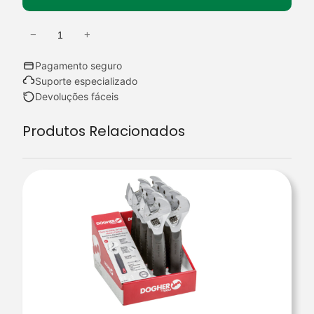
−
+
Q
u
Pagamento seguro
a
Suporte especializado
n
Devoluções fáceis
t
Produtos Relacionados
i
d
a
d
e
d
e
B
.
C
O