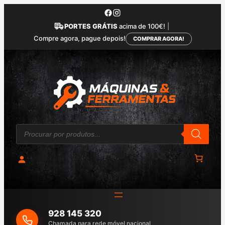
Saltar
para
PORTES GRÁTIS
acima de 100€!
|
o
Compre agora, pague depois!
COMPRAR AGORA!
conteúdo
P
r
o
d
u
c
t
s
s
e
a
928 145 320
r
c
Chamada para rede móvel nacional