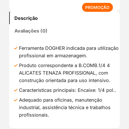
P
PROMOÇÃO
R
Descrição
O
D
Avaliações (0)
U
T
O
Ferramenta DOGHER indicada para utilização
E
profissional em armazenagem.
M
P
Produto correspondente a B.COMB.1/4 4
R
ALICATES TENAZA PROFISSIONAL, com
O
construção orientada para uso intensivo.
M
O
Características principais: Encaixe: 1/4 pol..
Ç
Adequado para oficinas, manutenção
Ã
industrial, assistência técnica e trabalhos
O
profissionais.