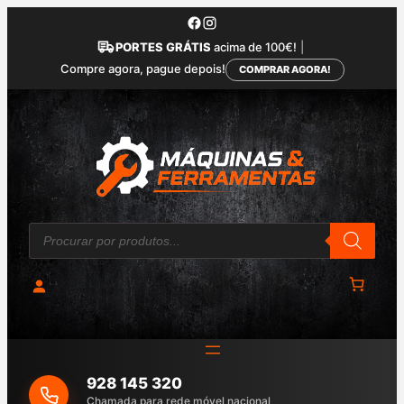
Saltar
para
PORTES GRÁTIS
acima de 100€!
|
o
Compre agora, pague depois!
COMPRAR AGORA!
conteúdo
P
r
o
d
u
c
t
s
s
e
a
928 145 320
r
c
Chamada para rede móvel nacional