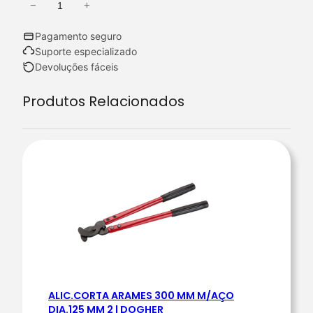
−
+
Q
u
Pagamento seguro
a
Suporte especializado
n
Devoluções fáceis
t
Produtos Relacionados
i
d
a
d
e
d
e
B
.
C
O
ALIC.CORTA ARAMES 300 MM M/AÇO
M
DIA.125 MM 2 | DOGHER