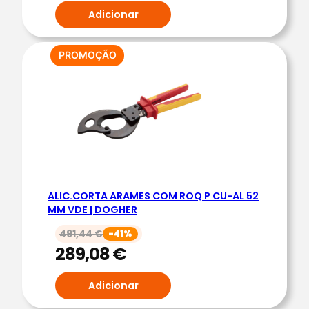
Adicionar
Z
A
P
PRODUTO
PROMOÇÃO
EM
R
PROMOÇÃO
O
F
I
S
S
I
ALIC.CORTA ARAMES COM ROQ P CU-AL 52
O
MM VDE | DOGHER
N
A
491,44
€
-41%
289,08
€
L
|
Adicionar
D
O