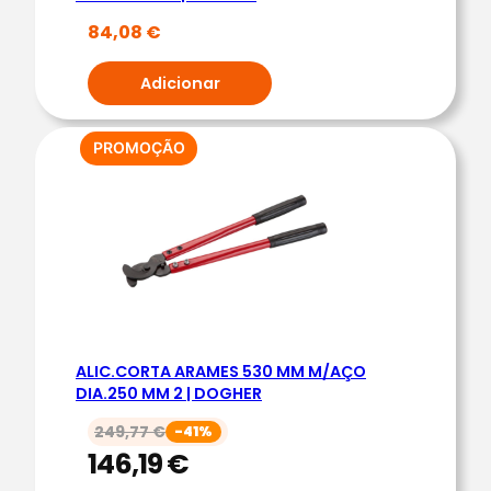
B
84,08
€
.
1
Adicionar
/
4
4
PRODUTO
PROMOÇÃO
EM
A
PROMOÇÃO
L
I
C
A
T
E
ALIC.CORTA ARAMES 530 MM M/AÇO
S
DIA.250 MM 2 | DOGHER
T
249,77
€
-41%
E
146,19
€
N
A