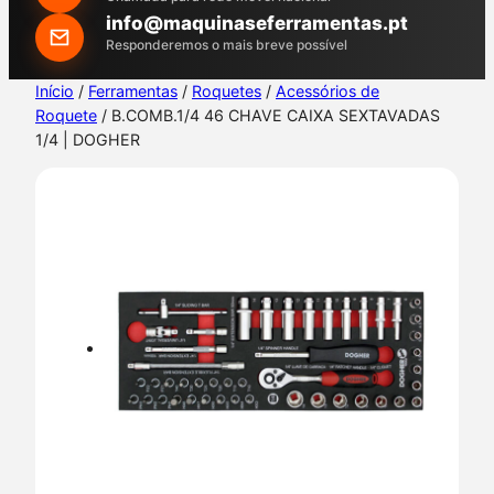
h
info@maquinaseferramentas.pt
Responderemos o mais breve possível
Início
/
Ferramentas
/
Roquetes
/
Acessórios de
Roquete
/ B.COMB.1/4 46 CHAVE CAIXA SEXTAVADAS
1/4 | DOGHER