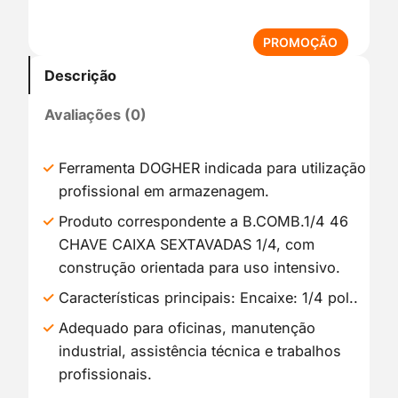
P
PROMOÇÃO
R
Descrição
O
D
Avaliações (0)
U
T
O
Ferramenta DOGHER indicada para utilização
E
profissional em armazenagem.
M
P
Produto correspondente a B.COMB.1/4 46
R
CHAVE CAIXA SEXTAVADAS 1/4, com
O
construção orientada para uso intensivo.
M
O
Características principais: Encaixe: 1/4 pol..
Ç
Adequado para oficinas, manutenção
Ã
industrial, assistência técnica e trabalhos
O
profissionais.