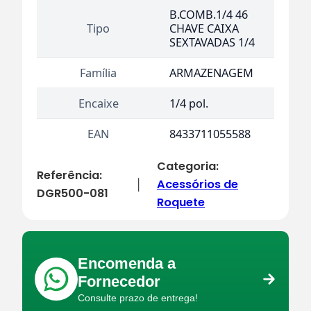
B.COMB.1/4 46
Tipo
CHAVE CAIXA
SEXTAVADAS 1/4
Família
ARMAZENAGEM
Encaixe
1/4 pol.
EAN
8433711055588
Categoria:
Referência:
Acessórios de
|
DGR500-081
Roquete
Encomenda a
Fornecedor
Consulte prazo de entrega!