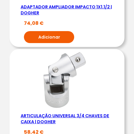
O
ADAPTADOR AMPLIADOR IMPACTO 1X1.1/2 |
M
DOGHER
B
74,08
€
.
1
Adicionar
/
4
4
6
C
H
A
V
E
C
ARTICULAÇÃO UNIVERSAL 3/4 CHAVES DE
A
CAIXA | DOGHER
I
58,42
€
X