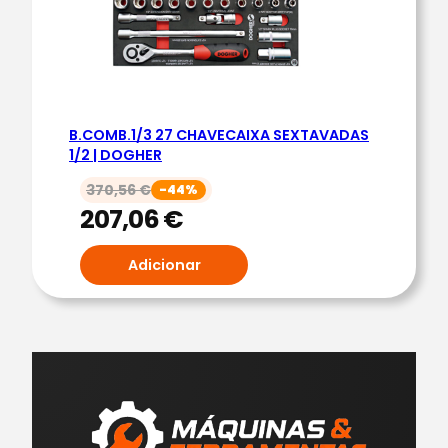
B.COMB.1/3 27 CHAVECAIXA SEXTAVADAS
1/2 | DOGHER
370,56
€
-44%
207,06
€
Adicionar