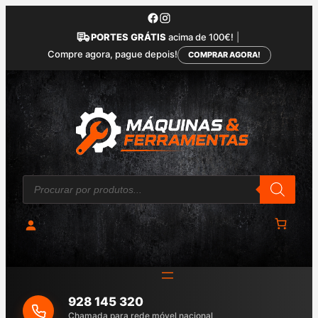
Saltar
para
PORTES GRÁTIS
acima de 100€!
|
o
Compre agora, pague depois!
COMPRAR AGORA!
conteúdo
P
r
o
d
u
c
t
s
s
e
a
928 145 320
r
c
Chamada para rede móvel nacional