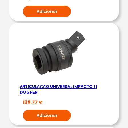
A
Adicionar
S
E
X
T
A
V
A
D
A
S
ARTICULAÇÃO UNIVERSAL IMPACTO 1 |
1
DOGHER
/
128,77
€
4
|
Adicionar
D
O