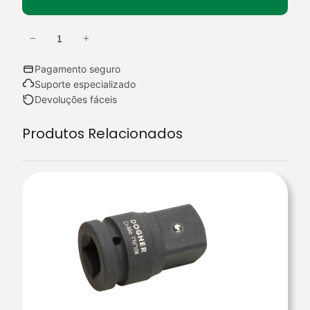
−
+
Q
u
Pagamento seguro
a
Suporte especializado
n
Devoluções fáceis
t
Produtos Relacionados
i
d
a
d
e
d
e
B
.
C