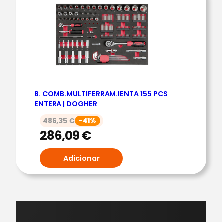
EM
PROMOÇÃO
B. COMB.MULTIFERRAM.IENTA 155 PCS
ENTERA | DOGHER
486,35
€
-41%
286,09
€
Adicionar