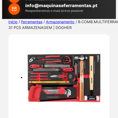
h
info@maquinaseferramentas.pt
Responderemos o mais breve possível
Início
/
Ferramentas
/
Armazenamento
/ B.COMB.MULTIFERR
31 PCS ARMAZENAGEM | DOGHER