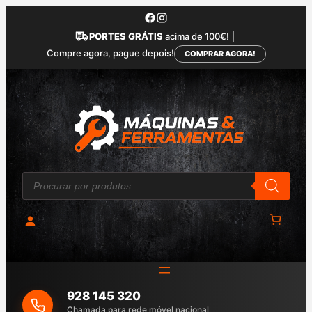
Saltar
para
PORTES GRÁTIS
acima de 100€!
|
o
Compre agora, pague depois!
COMPRAR AGORA!
conteúdo
P
r
o
d
u
c
t
s
s
e
a
928 145 320
r
c
Chamada para rede móvel nacional