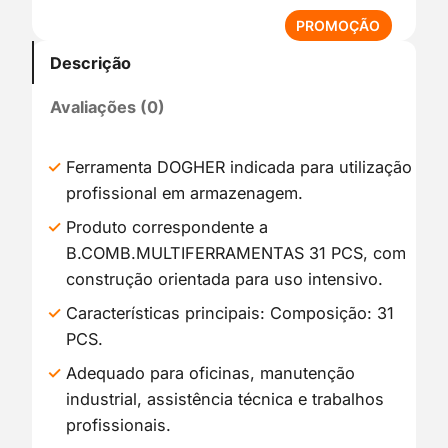
P
PROMOÇÃO
R
Descrição
O
D
Avaliações (0)
U
T
O
Ferramenta DOGHER indicada para utilização
E
profissional em armazenagem.
M
P
Produto correspondente a
R
B.COMB.MULTIFERRAMENTAS 31 PCS, com
O
construção orientada para uso intensivo.
M
O
Características principais: Composição: 31
Ç
PCS.
Ã
Adequado para oficinas, manutenção
O
industrial, assistência técnica e trabalhos
profissionais.