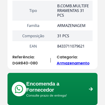
B.COMB.MULTIFE
Tipo
RRAMENTAS 31
PCS
Família
ARMAZENAGEM
Composição
31 PCS
EAN
8433711079621
Referência:
Categoria:
|
DGR840-080
Armazenamento
Encomenda a
Fornecedor
Consulte prazo de entrega!