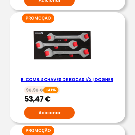
Adicionar
|
D
PRODUTO
PROMOÇÃO
O
EM
G
PROMOÇÃO
H
E
R
B. COMB.3 CHAVES DE BOCAS 1/3 | DOGHER
90,90
€
-41%
53,47
€
Adicionar
PRODUTO
PROMOÇÃO