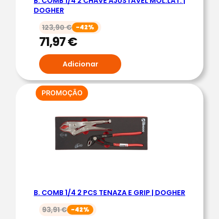
B. COMB 1/4 2 CHAVE AJUSTÁVEL MOL.LAT. |
M
DOGHER
B
123,90
€
-42%
.
71,97
€
M
U
Adicionar
L
T
I
PRODUTO
PROMOÇÃO
EM
F
PROMOÇÃO
E
R
R
A
M
E
B. COMB 1/4 2 PCS TENAZA E GRIP | DOGHER
N
T
93,91
€
-42%
A