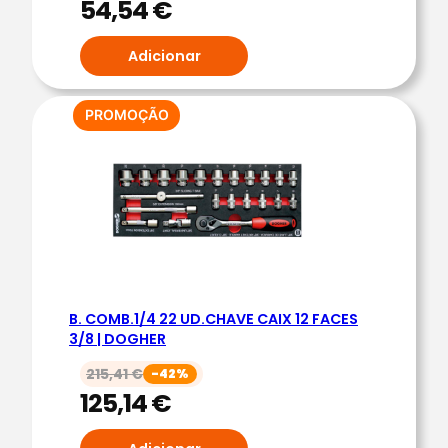
54,54
€
S
3
Adicionar
1
P
PRODUTO
PROMOÇÃO
C
EM
S
PROMOÇÃO
A
R
M
A
Z
E
B. COMB.1/4 22 UD.CHAVE CAIX 12 FACES
N
3/8 | DOGHER
A
215,41
€
-42%
G
125,14
€
E
M