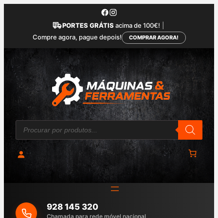
Saltar
para
PORTES GRÁTIS
acima de 100€!
|
o
Compre agora, pague depois!
COMPRAR AGORA!
conteúdo
P
r
o
d
u
c
t
s
s
e
a
928 145 320
r
c
Chamada para rede móvel nacional