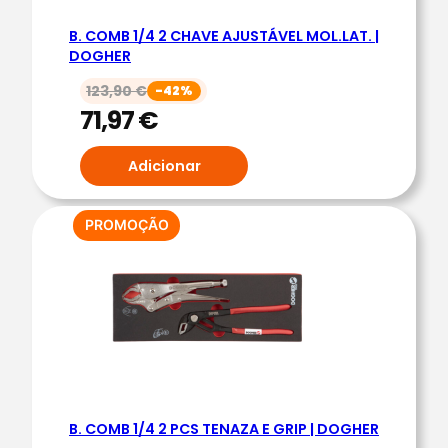
B
B. COMB 1/4 2 CHAVE AJUSTÁVEL MOL.LAT. |
O
DOGHER
C
A
123,90
€
-42%
71,97
€
/
L
Adicionar
U
N
E
PRODUTO
PROMOÇÃO
T
EM
PROMOÇÃO
A
3
P
C
S
1
/
B. COMB 1/4 2 PCS TENAZA E GRIP | DOGHER