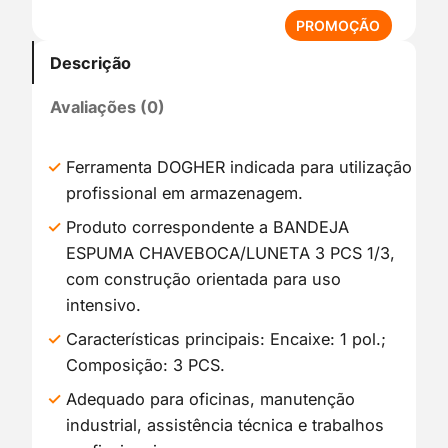
P
PROMOÇÃO
R
Descrição
O
D
Avaliações (0)
U
T
O
Ferramenta DOGHER indicada para utilização
E
profissional em armazenagem.
M
P
Produto correspondente a BANDEJA
R
ESPUMA CHAVEBOCA/LUNETA 3 PCS 1/3,
O
com construção orientada para uso
M
intensivo.
O
Ç
Características principais: Encaixe: 1 pol.;
Ã
Composição: 3 PCS.
O
Adequado para oficinas, manutenção
industrial, assistência técnica e trabalhos