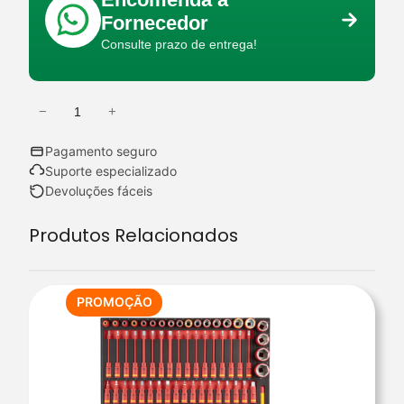
Fornecedor
Consulte prazo de entrega!
−
+
Q
u
Pagamento seguro
a
Suporte especializado
n
Devoluções fáceis
t
Produtos Relacionados
i
d
a
d
PRODUTO
PROMOÇÃO
EM
e
PROMOÇÃO
d
e
B