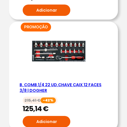
Adicionar
PRODUTO
PROMOÇÃO
EM
PROMOÇÃO
B. COMB.1/4 22 UD.CHAVE CAIX 12 FACES
3/8 | DOGHER
215,41
€
-42%
125,14
€
Adicionar