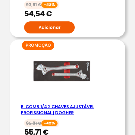
3
93,91
€
-42%
|
54,54
€
D
O
Adicionar
G
H
PRODUTO
PROMOÇÃO
E
EM
R
PROMOÇÃO
B. COMB.1/4 2 CHAVES AJUSTÁVEL
PROFISSIONAL | DOGHER
95,91
€
-42%
55,71
€