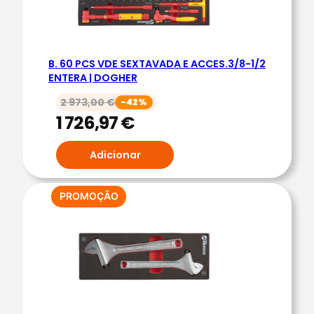
A
N
D
B. 60 PCS VDE SEXTAVADA E ACCES.3/8-1/2
E
ENTERA | DOGHER
J
2 973,00
€
-42%
A
1 726,97
€
E
S
Adicionar
P
U
M
PRODUTO
PROMOÇÃO
EM
A
PROMOÇÃO
C
H
A
V
E