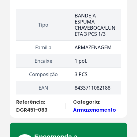
BANDEJA
ESPUMA
Tipo
CHAVEBOCA/LUN
ETA 3 PCS 1/3
Família
ARMAZENAGEM
Encaixe
1 pol.
Composição
3 PCS
EAN
8433711082188
Referência:
Categoria:
|
DGR451-083
Armazenamento
Encomenda a