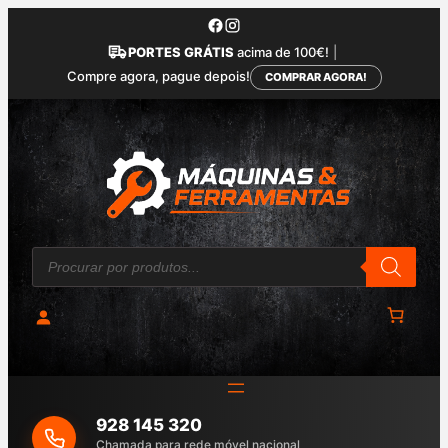
Saltar
para
PORTES GRÁTIS
acima de 100€!
|
o
Compre agora, pague depois!
COMPRAR AGORA!
conteúdo
P
r
o
d
u
c
t
s
s
e
a
928 145 320
r
c
Chamada para rede móvel nacional