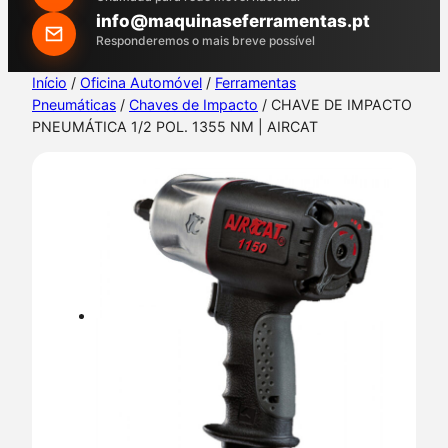
h
info@maquinaseferramentas.pt
Responderemos o mais breve possível
Início
/
Oficina Automóvel
/
Ferramentas
Pneumáticas
/
Chaves de Impacto
/ CHAVE DE IMPACTO
PNEUMÁTICA 1/2 POL. 1355 NM | AIRCAT