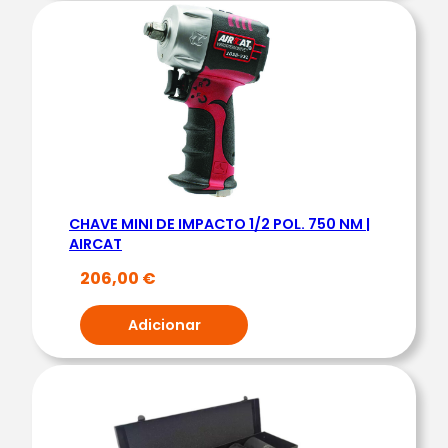
M
|
A
I
R
C
A
T
CHAVE MINI DE IMPACTO 1/2 POL. 750 NM |
AIRCAT
206,00
€
Adicionar