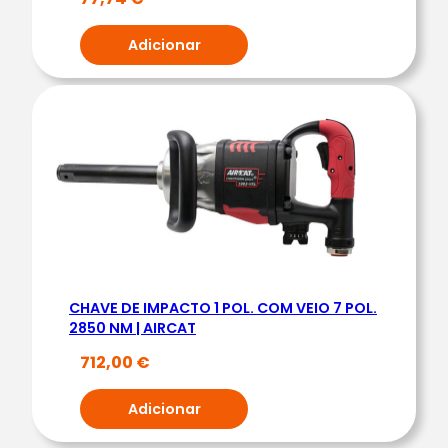
Á
T
Adicionar
I
C
A
1
/
2
P
O
L
.
CHAVE DE IMPACTO 1 POL. COM VEIO 7 POL.
1
2850 NM | AIRCAT
3
712,00
€
5
5
Adicionar
N