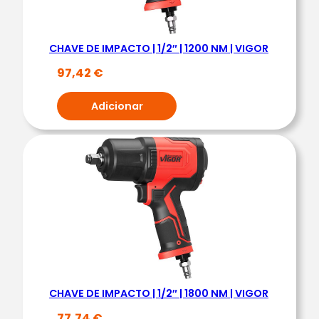
A
V
CHAVE DE IMPACTO | 1/2″ | 1200 NM | VIGOR
E
D
97,42
€
E
Adicionar
I
M
P
A
C
T
O
P
N
E
U
CHAVE DE IMPACTO | 1/2″ | 1800 NM | VIGOR
M
77,74
€