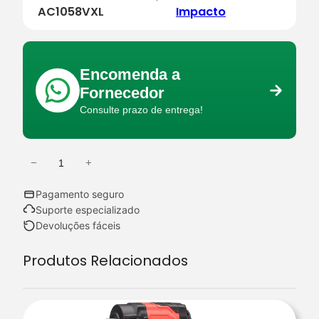
AC1058VXL
Impacto
Encomenda a
Fornecedor
Consulte prazo de entrega!
−
+
Q
u
Pagamento seguro
a
Suporte especializado
n
Devoluções fáceis
t
Produtos Relacionados
i
d
a
d