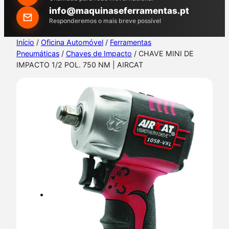
h
info@maquinaseferramentas.pt
Responderemos o mais breve possível
Início
/
Oficina Automóvel
/
Ferramentas
Pneumáticas
/
Chaves de Impacto
/ CHAVE MINI DE
IMPACTO 1/2 POL. 750 NM | AIRCAT