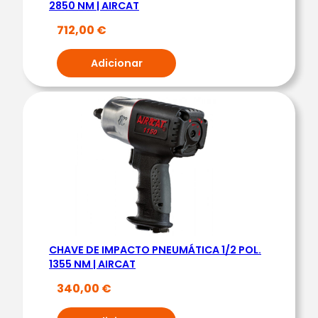
A
2850 NM | AIRCAT
I
712,00
€
R
C
Adicionar
A
T
CHAVE DE IMPACTO PNEUMÁTICA 1/2 POL.
1355 NM | AIRCAT
340,00
€