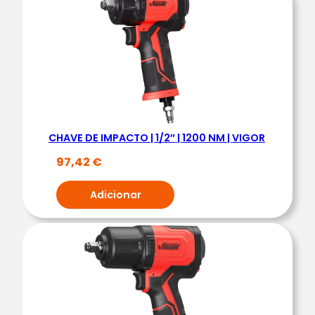
e
d
e
C
H
A
V
CHAVE DE IMPACTO | 1/2″ | 1200 NM | VIGOR
E
M
97,42
€
I
Adicionar
N
I
D
E
I
M
P