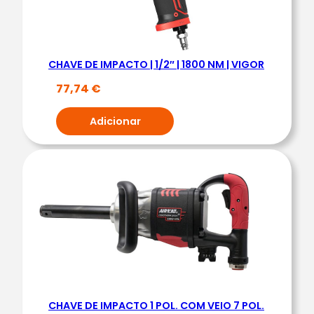
A
C
T
O
CHAVE DE IMPACTO | 1/2″ | 1800 NM | VIGOR
1
77,74
€
/
2
Adicionar
P
O
L
.
7
5
0
N
M
|
CHAVE DE IMPACTO 1 POL. COM VEIO 7 POL.