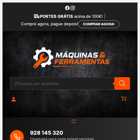
Saltar
para
PORTES GRÁTIS
acima de 100€!
|
o
Compre agora, pague depois!
COMPRAR AGORA!
conteúdo
P
r
o
d
u
c
t
s
s
e
a
928 145 320
r
c
Chamada para rede móvel nacional